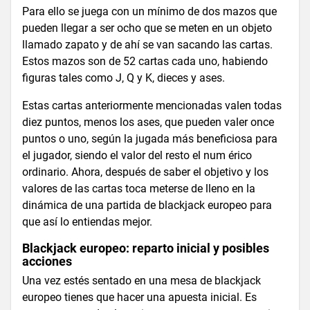
Para ello se juega con un mínimo de dos mazos que
pueden llegar a ser ocho que se meten en un objeto
llamado zapato y de ahí se van sacando las cartas.
Estos mazos son de 52 cartas cada uno, habiendo
figuras tales como J, Q y K, dieces y ases.
Estas cartas anteriormente mencionadas valen todas
diez puntos, menos los ases, que pueden valer once
puntos o uno, según la jugada más beneficiosa para
el jugador, siendo el valor del resto el num érico
ordinario. Ahora, después de saber el objetivo y los
valores de las cartas toca meterse de lleno en la
dinámica de una partida de blackjack europeo para
que así lo entiendas mejor.
Blackjack europeo: reparto inicial y posibles
acciones
Una vez estés sentado en una mesa de blackjack
europeo tienes que hacer una apuesta inicial. Es