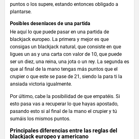
puntos o los supere, estando entonces obligado a
plantarse.
Posibles desenlaces de una partida
He aquí lo que puede pasar en una partida de
blackjack europeo. La primera y mejor es que
consigas un blackjack natural, que consiste en que
ligues un as y una carta con valor de 10, que puede
ser un diez, una reina, una jota o un rey. La segunda es
que al final de la mano tengas más puntos que el
crupier o que este se pase de 21, siendo la para ti la
ansiada victoria igualmente.
Por último, cabe la posibilidad de que empatéis. Si
esto pasa vas a recuperar lo que hayas apostado,
pasando esto si al final de la mano el crupier y tú
sumáis los mismos puntos.
Principales diferencias entre las reglas del
blackjack europeo y americano