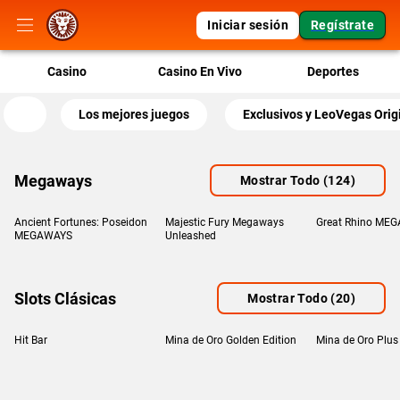
Iniciar sesión
Regístrate
Casino
Casino En Vivo
Deportes
Los mejores juegos
Exclusivos y LeoVegas Orig
Megaways
Mostrar Todo
(124)
Ancient Fortunes: Poseidon
Majestic Fury Megaways
Great Rhino ME
MEGAWAYS
Unleashed
Slots Clásicas
Mostrar Todo
(20)
Hit Bar
Mina de Oro Golden Edition
Mina de Oro Plus