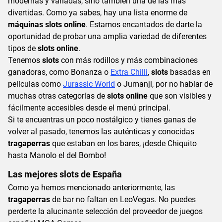
modernas y variadas, sino también una de las más
divertidas. Como ya sabes, hay una lista enorme de
máquinas slots online
. Estamos encantados de darte la
oportunidad de probar una amplia variedad de diferentes
tipos de
slots online
.
Tenemos
slots
con más rodillos y más combinaciones
ganadoras, como Bonanza o
Extra Chilli
,
slots
basadas en
películas como
Jurassic World
o Jumanji, por no hablar de
muchas otras categorías de
slots online
que son visibles y
fácilmente accesibles desde el menú principal.
Si te encuentras un poco nostálgico y tienes ganas de
volver al pasado, tenemos las auténticas y conocidas
tragaperras
que estaban en los bares, ¡desde Chiquito
hasta Manolo el del Bombo!
Las mejores slots de España
Como ya hemos mencionado anteriormente, las
tragaperras
de bar no faltan en LeoVegas. No puedes
perderte la alucinante selección del proveedor de juegos