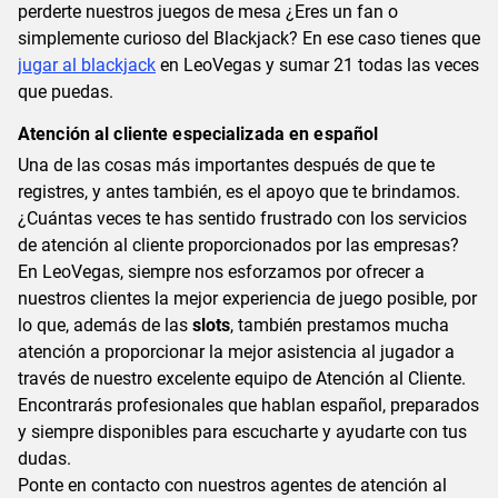
perderte nuestros juegos de mesa ¿Eres un fan o
simplemente curioso del Blackjack? En ese caso tienes que
jugar al blackjack
en LeoVegas y sumar 21 todas las veces
que puedas.
Atención al cliente especializada en español
Una de las cosas más importantes después de que te
registres, y antes también, es el apoyo que te brindamos.
¿Cuántas veces te has sentido frustrado con los servicios
de atención al cliente proporcionados por las empresas?
En LeoVegas, siempre nos esforzamos por ofrecer a
nuestros clientes la mejor experiencia de juego posible, por
lo que, además de las
slots
, también prestamos mucha
atención a proporcionar la mejor asistencia al jugador a
través de nuestro excelente equipo de Atención al Cliente.
Encontrarás profesionales que hablan español, preparados
y siempre disponibles para escucharte y ayudarte con tus
dudas.
Ponte en contacto con nuestros agentes de atención al