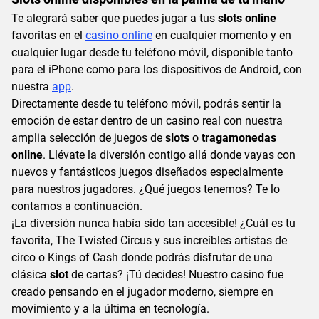
Te alegrará saber que puedes jugar a tus
slots online
favoritas en el
casino online
en cualquier momento y en
cualquier lugar desde tu teléfono móvil, disponible tanto
para el iPhone como para los dispositivos de Android, con
nuestra
app
.
Directamente desde tu teléfono móvil, podrás sentir la
emoción de estar dentro de un casino real con nuestra
amplia selección de juegos de
slots
o
tragamonedas
online
. Llévate la diversión contigo allá donde vayas con
nuevos y fantásticos juegos diseñados especialmente
para nuestros jugadores. ¿Qué juegos tenemos? Te lo
contamos a continuación.
¡La diversión nunca había sido tan accesible! ¿Cuál es tu
favorita, The Twisted Circus y sus increíbles artistas de
circo o Kings of Cash donde podrás disfrutar de una
clásica
slot
de cartas? ¡Tú decides! Nuestro casino fue
creado pensando en el jugador moderno, siempre en
movimiento y a la última en tecnología.