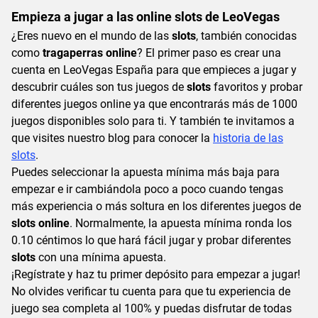
Empieza a jugar a las online slots de LeoVegas
¿Eres nuevo en el mundo de las
slots
, también conocidas
como
tragaperras online
? El primer paso es crear una
cuenta en LeoVegas España para que empieces a jugar y
descubrir cuáles son tus juegos de
slots
favoritos y probar
diferentes juegos online ya que encontrarás más de 1000
juegos disponibles solo para ti. Y también te invitamos a
que visites nuestro blog para conocer la
historia de las
slots
.
Puedes seleccionar la apuesta mínima más baja para
empezar e ir cambiándola poco a poco cuando tengas
más experiencia o más soltura en los diferentes juegos de
slots online
. Normalmente, la apuesta mínima ronda los
0.10 céntimos lo que hará fácil jugar y probar diferentes
slots
con una mínima apuesta.
¡Regístrate y haz tu primer depósito para empezar a jugar!
No olvides verificar tu cuenta para que tu experiencia de
juego sea completa al 100% y puedas disfrutar de todas