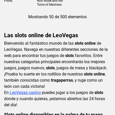
Pirots
Rich Wilde and the
Tome of Madness
Mostrando 50 de 500 elementos
Cargar más
Las slots online de LeoVegas
Bienvenido al fantástico mundo de las
slots online
de
LeoVegas. Navega en nuestras diferentes secciones de la
web para encontrar tus juegos de
slots
favoritos. Entre
nuestras categorías principales encontrarás los mejores
juegos, juegos nuevos,
slots
, juegos de mesa y blackjack.
¡Prueba tu suerte en los rodillos de nuestras
slots online
,
también conocidas como
tragaperras
, y ruge como un
león con cada victoria!
En
LeoVegas casino
puedes jugar a los juegos de
slots
donde y cuando quieras, ¡estamos abiertos las 24 horas
del día!
Slots online disponibles en la palma de tu mano