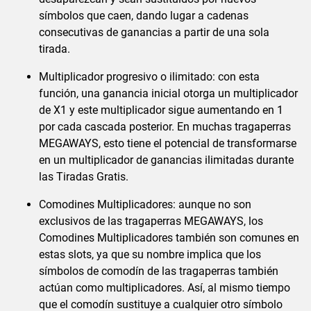
símbolos que caen, dando lugar a cadenas
consecutivas de ganancias a partir de una sola
tirada.
Multiplicador progresivo o ilimitado: con esta
función, una ganancia inicial otorga un multiplicador
de X1 y este multiplicador sigue aumentando en 1
por cada cascada posterior. En muchas tragaperras
MEGAWAYS, esto tiene el potencial de transformarse
en un multiplicador de ganancias ilimitadas durante
las Tiradas Gratis.
Comodines Multiplicadores: aunque no son
exclusivos de las tragaperras MEGAWAYS, los
Comodines Multiplicadores también son comunes en
estas slots, ya que su nombre implica que los
símbolos de comodín de las tragaperras también
actúan como multiplicadores. Así, al mismo tiempo
que el comodín sustituye a cualquier otro símbolo