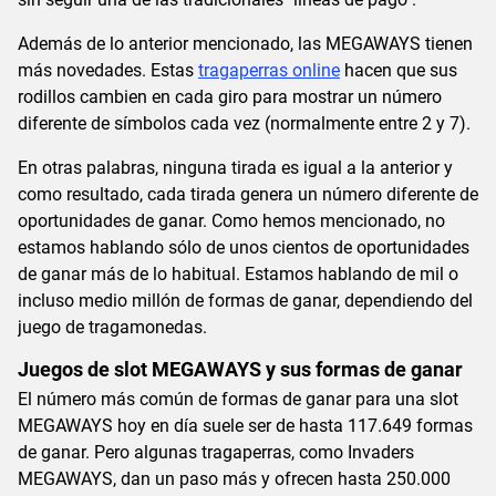
Además de lo anterior mencionado, las MEGAWAYS tienen
más novedades. Estas
tragaperras online
hacen que sus
rodillos cambien en cada giro para mostrar un número
diferente de símbolos cada vez (normalmente entre 2 y 7).
En otras palabras, ninguna tirada es igual a la anterior y
como resultado, cada tirada genera un número diferente de
oportunidades de ganar. Como hemos mencionado, no
estamos hablando sólo de unos cientos de oportunidades
de ganar más de lo habitual. Estamos hablando de mil o
incluso medio millón de formas de ganar, dependiendo del
juego de tragamonedas.
Juegos de slot MEGAWAYS y sus formas de ganar
El número más común de formas de ganar para una slot
MEGAWAYS hoy en día suele ser de hasta 117.649 formas
de ganar. Pero algunas tragaperras, como Invaders
MEGAWAYS, dan un paso más y ofrecen hasta 250.000