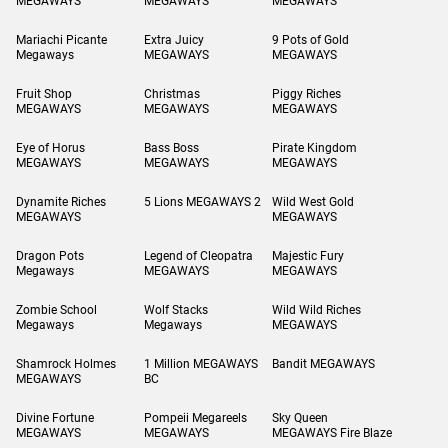
MEGAWAYS
MEGAWAYS
MEGAWAYS
Mariachi Picante
Extra Juicy
9 Pots of Gold
Megaways
MEGAWAYS
MEGAWAYS
Fruit Shop
Christmas
Piggy Riches
MEGAWAYS
MEGAWAYS
MEGAWAYS
Eye of Horus
Bass Boss
Pirate Kingdom
MEGAWAYS
MEGAWAYS
MEGAWAYS
Dynamite Riches
5 Lions MEGAWAYS 2
Wild West Gold
MEGAWAYS
MEGAWAYS
Dragon Pots
Legend of Cleopatra
Majestic Fury
Megaways
MEGAWAYS
MEGAWAYS
Zombie School
Wolf Stacks
Wild Wild Riches
Megaways
Megaways
MEGAWAYS
Shamrock Holmes
1 Million MEGAWAYS
Bandit MEGAWAYS
MEGAWAYS
BC
Divine Fortune
Pompeii Megareels
Sky Queen
MEGAWAYS
MEGAWAYS
MEGAWAYS Fire Blaze