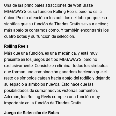
Una de las principales atracciones de Wolf Blaze
MEGAWAYS es su función Rolling Reels, pero no es la
única. Presta atención a los aullidos del lobo porque eso
significa que su función de Tiradas Gratis se va a activar,
más abajo te contamos cómo. Y también encontrarás los
cuatro botes y su función de selección.
Rolling Reels
Más que una función, es una mecánica, y está muy
presente en los juegos de tipo MEGAWAYS, pero no
exclusivamente. Consiste en eliminar todos los símbolos
que forman una combinación ganadora haciendo que el
resto de símbolos caigan hacia abajo del rodillo y dejando
su espacio a símbolos nuevos. Esto hace que las
posibilidades de sumar nuevas victorias aumenten.
Además, los Rolling Reels cumplen una función muy
importante en la función de Tiradas Gratis.
Juego de Selección de Botes