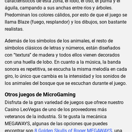
característicos de esta zona, el lobo, el oso, el puma y el
águila, campando a sus anchas entre ríos y árboles.
Predominan los colores cálidos, por esto de que el juego se
llama Blaze (fuego, resplandor) y los dibujos, son bastante
realistas.
Además de los símbolos de los animales, el resto de
símbolos clásicos de letras y números, están diseñados
con “textura” de madera y todos ellos vienen decorados
con una huella de lobo. En cuanto a la música, la banda
sonora es repetitiva, se escucha la misma melodía en cada
giro, lo único que cambia es la intensidad y los sonidos de
los animales del bosque que se escuchan durante el juego.
Otros juegos de MicroGaming
Disfruta de la gran variedad de juegos que ofrece nuestro
Casino LeoVegas de uno de los proveedores más
veteranos de la industria. Si te gusta la mecánica
MEGAWAYS, algunas de las opciones que puedes
encontrar son
8 Golden Skulls of Roger MEGAWAYS
, una