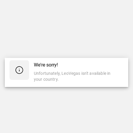
We're sorry!
Unfortunately, LeoVegas isn't available in
your country.