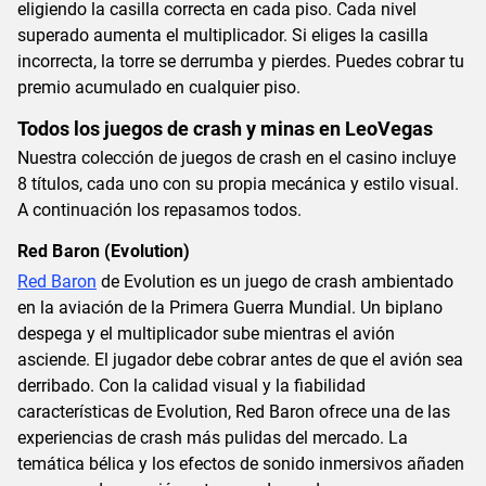
eligiendo la casilla correcta en cada piso. Cada nivel
superado aumenta el multiplicador. Si eliges la casilla
incorrecta, la torre se derrumba y pierdes. Puedes cobrar tu
premio acumulado en cualquier piso.
Todos los juegos de crash y minas en LeoVegas
Nuestra colección de juegos de crash en el casino incluye
8 títulos, cada uno con su propia mecánica y estilo visual.
A continuación los repasamos todos.
Red Baron (Evolution)
Red Baron
de Evolution es un juego de crash ambientado
en la aviación de la Primera Guerra Mundial. Un biplano
despega y el multiplicador sube mientras el avión
asciende. El jugador debe cobrar antes de que el avión sea
derribado. Con la calidad visual y la fiabilidad
características de Evolution, Red Baron ofrece una de las
experiencias de crash más pulidas del mercado. La
temática bélica y los efectos de sonido inmersivos añaden