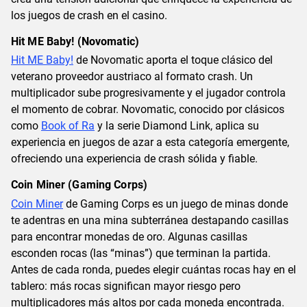
los juegos de crash en el casino.
Hit ME Baby! (Novomatic)
Hit ME Baby!
de Novomatic aporta el toque clásico del
veterano proveedor austriaco al formato crash. Un
multiplicador sube progresivamente y el jugador controla
el momento de cobrar. Novomatic, conocido por clásicos
como
Book of Ra
y la serie Diamond Link, aplica su
experiencia en juegos de azar a esta categoría emergente,
ofreciendo una experiencia de crash sólida y fiable.
Coin Miner (Gaming Corps)
Coin Miner
de Gaming Corps es un juego de minas donde
te adentras en una mina subterránea destapando casillas
para encontrar monedas de oro. Algunas casillas
esconden rocas (las “minas”) que terminan la partida.
Antes de cada ronda, puedes elegir cuántas rocas hay en el
tablero: más rocas significan mayor riesgo pero
multiplicadores más altos por cada moneda encontrada.