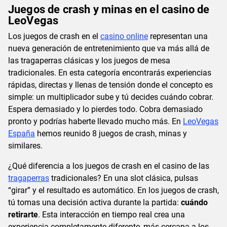
Juegos de crash y minas en el casino de
LeoVegas
Los juegos de crash en el
casino online
representan una
nueva generación de entretenimiento que va más allá de
las tragaperras clásicas y los juegos de mesa
tradicionales. En esta categoría encontrarás experiencias
rápidas, directas y llenas de tensión donde el concepto es
simple: un multiplicador sube y tú decides cuándo cobrar.
Espera demasiado y lo pierdes todo. Cobra demasiado
pronto y podrías haberte llevado mucho más. En
LeoVegas
España
hemos reunido 8 juegos de crash, minas y
similares.
¿Qué diferencia a los juegos de crash en el casino de las
tragaperras
tradicionales? En una slot clásica, pulsas
“girar” y el resultado es automático. En los juegos de crash,
tú tomas una decisión activa durante la partida:
cuándo
retirarte
. Esta interacción en tiempo real crea una
experiencia completamente diferente, más cercana a los