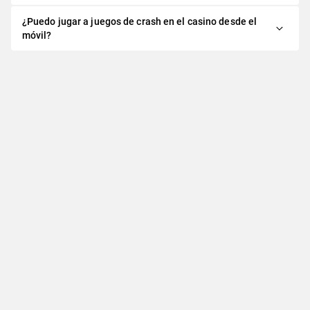
¿Puedo jugar a juegos de crash en el casino desde el
móvil?