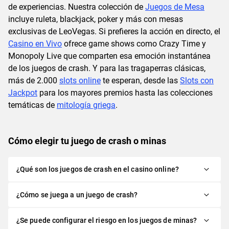
de experiencias. Nuestra colección de
Juegos de Mesa
incluye ruleta, blackjack, poker y más con mesas
exclusivas de LeoVegas. Si prefieres la acción en directo, el
Casino en Vivo
ofrece game shows como Crazy Time y
Monopoly Live que comparten esa emoción instantánea
de los juegos de crash. Y para las tragaperras clásicas,
más de 2.000
slots online
te esperan, desde las
Slots con
Jackpot
para los mayores premios hasta las colecciones
temáticas de
mitología griega
.
Cómo elegir tu juego de crash o minas
¿Qué son los juegos de crash en el casino online?
¿Cómo se juega a un juego de crash?
¿Se puede configurar el riesgo en los juegos de minas?