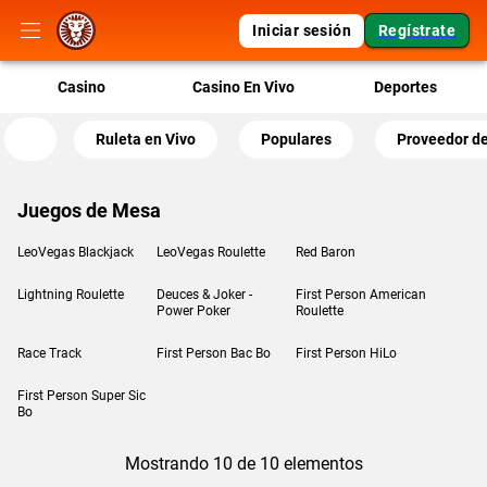
Iniciar sesión
Regístrate
Casino
Casino En Vivo
Deportes
Ruleta en Vivo
Populares
Proveedor d
Juegos de Mesa
LeoVegas Blackjack
LeoVegas Roulette
Red Baron
Lightning Roulette
Deuces & Joker -
First Person American
Power Poker
Roulette
Race Track
First Person Bac Bo
First Person HiLo
First Person Super Sic
Bo
Mostrando 10 de 10 elementos