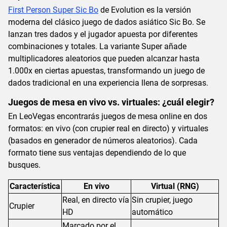
First Person Super Sic Bo
de Evolution es la versión
moderna del clásico juego de dados asiático Sic Bo. Se
lanzan tres dados y el jugador apuesta por diferentes
combinaciones y totales. La variante Super añade
multiplicadores aleatorios que pueden alcanzar hasta
1.000x en ciertas apuestas, transformando un juego de
dados tradicional en una experiencia llena de sorpresas.
Juegos de mesa en vivo vs. virtuales: ¿cuál elegir?
En LeoVegas encontrarás juegos de mesa online en dos
formatos: en vivo (con crupier real en directo) y virtuales
(basados en generador de números aleatorios). Cada
formato tiene sus ventajas dependiendo de lo que
busques.
Característica
En vivo
Virtual (RNG)
Real, en directo vía
Sin crupier, juego
Crupier
HD
automático
Marcado por el