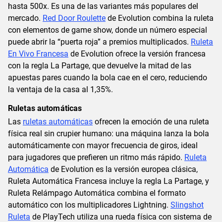
hasta 500x. Es una de las variantes más populares del
mercado.
Red Door Roulette
de Evolution combina la ruleta
con elementos de game show, donde un número especial
puede abrir la “puerta roja” a premios multiplicados.
Ruleta
En Vivo Francesa
de Evolution ofrece la versión francesa
con la regla La Partage, que devuelve la mitad de las
apuestas pares cuando la bola cae en el cero, reduciendo
la ventaja de la casa al 1,35%.
Ruletas automáticas
Las
ruletas automáticas
ofrecen la emoción de una ruleta
física real sin crupier humano: una máquina lanza la bola
automáticamente con mayor frecuencia de giros, ideal
para jugadores que prefieren un ritmo más rápido.
Ruleta
Automática
de Evolution es la versión europea clásica,
Ruleta Automática Francesa incluye la regla La Partage, y
Ruleta Relámpago Automática combina el formato
automático con los multiplicadores Lightning.
Slingshot
Ruleta
de PlayTech utiliza una rueda física con sistema de