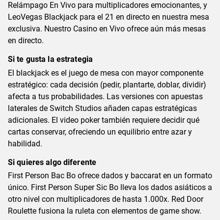
Relámpago En Vivo para multiplicadores emocionantes, y
LeoVegas Blackjack para el 21 en directo en nuestra mesa
exclusiva. Nuestro Casino en Vivo ofrece aún más mesas
en directo.
Si te gusta la estrategia
El blackjack es el juego de mesa con mayor componente
estratégico: cada decisión (pedir, plantarte, doblar, dividir)
afecta a tus probabilidades. Las versiones con apuestas
laterales de Switch Studios añaden capas estratégicas
adicionales. El video poker también requiere decidir qué
cartas conservar, ofreciendo un equilibrio entre azar y
habilidad.
Si quieres algo diferente
First Person Bac Bo ofrece dados y baccarat en un formato
único. First Person Super Sic Bo lleva los dados asiáticos a
otro nivel con multiplicadores de hasta 1.000x. Red Door
Roulette fusiona la ruleta con elementos de game show.