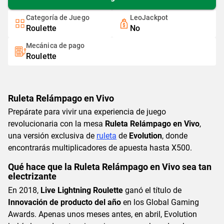
Categoría de Juego
LeoJackpot
Roulette
No
Mecánica de pago
Roulette
Ruleta Relámpago en Vivo
Prepárate para vivir una experiencia de juego
revolucionaria con la mesa
Ruleta Relámpago en Vivo
,
una versión exclusiva de
ruleta
de
Evolution
, donde
encontrarás multiplicadores de apuesta hasta X500.
Qué hace que la Ruleta Relámpago en Vivo sea tan
electrizante
En 2018,
Live Lightning Roulette
ganó el título de
Innovación de producto del año
en los Global Gaming
Awards. Apenas unos meses antes, en abril, Evolution