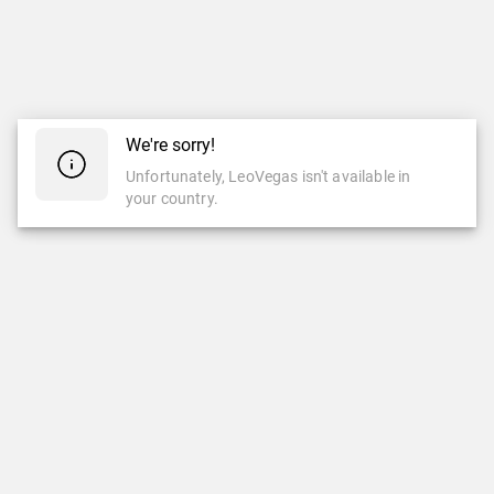
We're sorry!
Unfortunately, LeoVegas isn't available in
your country.
CASINO
CASINO EN VIVO
Casino
Casino En Vivo
Slots
Ruleta