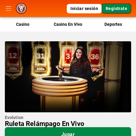
Iniciar sesión
Regístrate
Casino
Casino En Vivo
Deportes
Evolution
Ruleta Relámpago En Vivo
Jugar