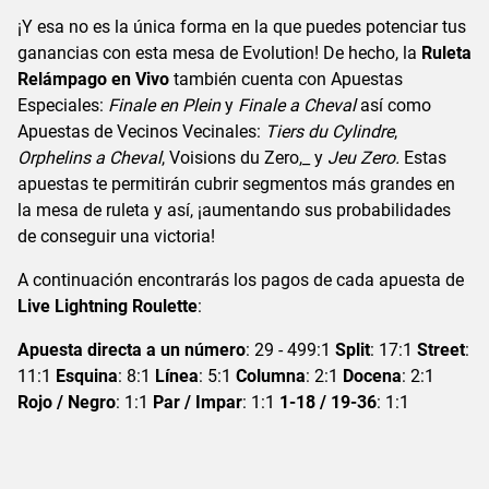
¡Y esa no es la única forma en la que puedes potenciar tus
ganancias con esta mesa de Evolution! De hecho, la
Ruleta
Relámpago en Vivo
también cuenta con Apuestas
Especiales:
Finale en Plein
y
Finale a Cheval
así como
Apuestas de Vecinos Vecinales:
Tiers du Cylindre
,
Orphelins a Cheval
, Voisions du Zero,_ y
Jeu Zero.
Estas
apuestas te permitirán cubrir segmentos más grandes en
la mesa de ruleta y así, ¡aumentando sus probabilidades
de conseguir una victoria!
A continuación encontrarás los pagos de cada apuesta de
Live Lightning Roulette
:
Apuesta directa a un número
: 29 - 499:1
Split
: 17:1
Street
:
11:1
Esquina
: 8:1
Línea
: 5:1
Columna
: 2:1
Docena
: 2:1
Rojo / Negro
: 1:1
Par / Impar
: 1:1
1-18 / 19-36
: 1:1