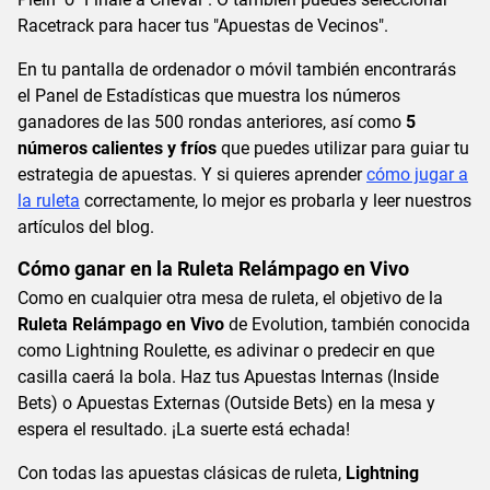
Racetrack para hacer tus "Apuestas de Vecinos".
En tu pantalla de ordenador o móvil también encontrarás
el Panel de Estadísticas que muestra los números
ganadores de las 500 rondas anteriores, así como
5
números calientes y fríos
que puedes utilizar para guiar tu
estrategia de apuestas. Y si quieres aprender
cómo jugar a
la ruleta
correctamente, lo mejor es probarla y leer nuestros
artículos del blog.
Cómo ganar en la Ruleta Relámpago en Vivo
Como en cualquier otra mesa de ruleta, el objetivo de la
Ruleta Relámpago en Vivo
de Evolution, también conocida
como Lightning Roulette, es adivinar o predecir en que
casilla caerá la bola. Haz tus Apuestas Internas (Inside
Bets) o Apuestas Externas (Outside Bets) en la mesa y
espera el resultado. ¡La suerte está echada!
Con todas las apuestas clásicas de ruleta,
Lightning