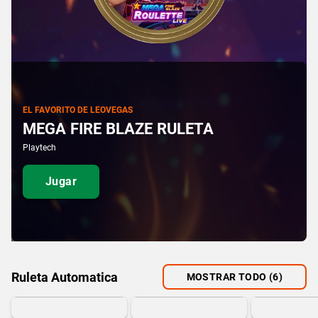
EL FAVORITO DE LEOVEGAS
MEGA FIRE BLAZE RULETA
Playtech
Jugar
Ruleta Automatica
MOSTRAR TODO
(6)
14
30
34
4
6
14
30
34
Mín. 0,10 €