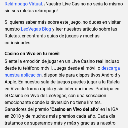
Relámpago Virtual
. ¡Nuestro Live Casino no sería lo mismo
sin sus ruletas relámpago!
Si quieres saber más sobre este juego, no dudes en visitar
nuestro
LeoVegas Blog
y leer nuestros artículo sobre las
Ruletas, encontrarás guías de juegos y muchas
curiosidades.
Casino en Vivo en tu móvil
Siente la emoción de jugar en un Live Casino real incluso
desde tu teléfono móvil. Juega desde el móvil o
descarga
nuestra aplicación
, disponible para dispositivos Android y
Apple. En nuestra sala de juegos puedes jugar a la Ruleta
en Vivo de forma rápida y sin interrupciones. Participa en
el Casino en Vivo de LeoVegas, con una sensación
emocionante donde la diversión no tiene límites.
Ganadores del premio
"Casino en Vivo del año"
en la IGA
en 2018 y de muchos más premios cada año. Cada día
tratamos de superarnos más y más y gracias a nuestro