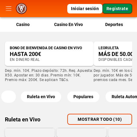
Iniciar sesión
Regístrate
Casino
Casino En Vivo
Deportes
BONO DE BIENVENIDA DE CASINO EN VIVO
LEORULETA
HASTA 200€
MÁS DE 50.000
EN DINERO REAL
DISPONIBLES CADA 
Dep. mín. 10€. Plazo depósito: 72h. Req. Apuesta:
Dep. mín. 10€ en los últi
X50. Apostar en: 30 dias. Premio mín: 10€.
por jugador. Más de 50.
Premio máx: 200€. Se aplican T&Cs.
premios cada mes. Se ap
Ruleta en Vivo
Populares
Ruleta Auto
Ruleta en Vivo
MOSTRAR TODO
(10)
15
29
35
7
35
Mín. 0,10 €
Mín. 0,