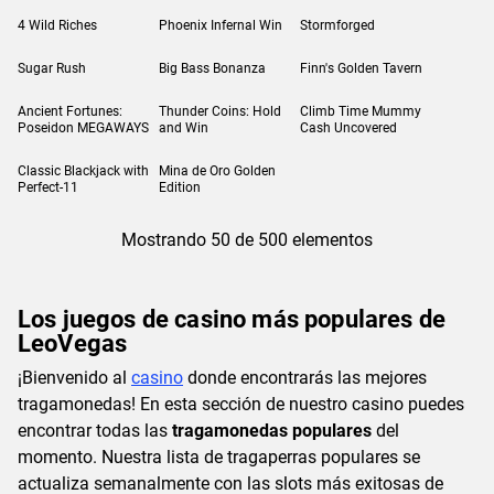
4 Wild Riches
Phoenix Infernal Win
Stormforged
Sugar Rush
Big Bass Bonanza
Finn's Golden Tavern
Ancient Fortunes:
Thunder Coins: Hold
Climb Time Mummy
Poseidon MEGAWAYS
and Win
Cash Uncovered
Classic Blackjack with
Mina de Oro Golden
Perfect-11
Edition
Mostrando 50 de 500 elementos
Cargar más
Los juegos de casino más populares de
LeoVegas
¡Bienvenido al
casino
donde encontrarás las mejores
tragamonedas! En esta sección de nuestro casino puedes
encontrar todas las
tragamonedas populares
del
momento. Nuestra lista de tragaperras populares se
actualiza semanalmente con las slots más exitosas de