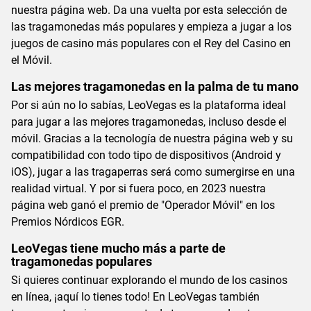
nuestra página web. Da una vuelta por esta selección de
las tragamonedas más populares y empieza a jugar a los
juegos de casino más populares con el Rey del Casino en
el Móvil.
Las mejores tragamonedas en la palma de tu mano
Por si aún no lo sabías, LeoVegas es la plataforma ideal
para jugar a las mejores tragamonedas, incluso desde el
móvil. Gracias a la tecnología de nuestra página web y su
compatibilidad con todo tipo de dispositivos (Android y
iOS), jugar a las tragaperras será como sumergirse en una
realidad virtual. Y por si fuera poco, en 2023 nuestra
página web ganó el premio de "Operador Móvil" en los
Premios Nórdicos EGR.
LeoVegas tiene mucho más a parte de
tragamonedas populares
Si quieres continuar explorando el mundo de los casinos
en línea, ¡aquí lo tienes todo! En LeoVegas también