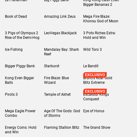
Le Fisherman
Big Piggy Bank
King Kong Cash Even
Bigger Bananas 2
Book of Dead
Amazing Link Zeus
Mega Fire Blaze:
Khonsu God of Moon
3 Pigs of Olympus 2
LeoVegas Blackjack
3 Pots Riches Extra:
Rise of the Demi-Hog
Hold and Win
Ice Fishing
Mandalay Bay: Shark
Wild Toro 3
Reef
Bigger Piggy Bank
Starburst
Le Bandit
EXCLUSIVO
Kong Even Bigger
Fire Blaze: Blue
Bruno's Roar Gold
Balls
Wizard
Blitz Extreme
EXCLUSIVO
Pirots 3
Temple of Akhet
Excalibur Kings
Conquest
Mega Eagle Power
Age Of The Gods: God
Eye of Horus
Combo
of Storms
Energy Coins: Hold
Flaming Stallion Blitz
The Grand Show
and Win