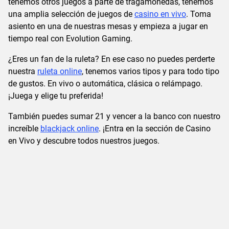
tenemos otros juegos a parte de tragamonedas, tenemos
una amplia selección de juegos de
casino en vivo
. Toma
asiento en una de nuestras mesas y empieza a jugar en
tiempo real con Evolution Gaming.
¿Eres un fan de la ruleta? En ese caso no puedes perderte
nuestra
ruleta online
, tenemos varios tipos y para todo tipo
de gustos. En vivo o automática, clásica o relámpago.
¡Juega y elige tu preferida!
También puedes sumar 21 y vencer a la banco con nuestro
increíble
blackjack online
. ¡Entra en la sección de Casino
en Vivo y descubre todos nuestros juegos.