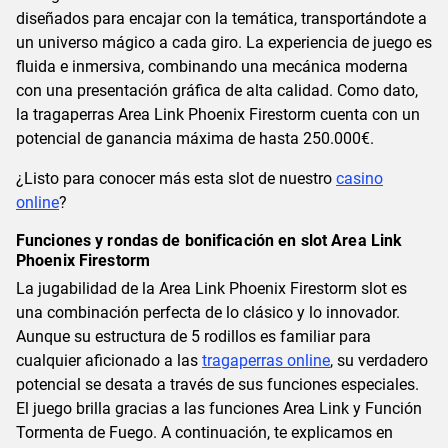
diseñados para encajar con la temática, transportándote a
un universo mágico a cada giro. La experiencia de juego es
fluida e inmersiva, combinando una mecánica moderna
con una presentación gráfica de alta calidad. Como dato,
la tragaperras Area Link Phoenix Firestorm cuenta con un
potencial de ganancia máxima de hasta 250.000€.
¿Listo para conocer más esta slot de nuestro
casino
online
?
Funciones y rondas de bonificación en slot Area Link
Phoenix Firestorm
La jugabilidad de la Area Link Phoenix Firestorm slot es
una combinación perfecta de lo clásico y lo innovador.
Aunque su estructura de 5 rodillos es familiar para
cualquier aficionado a las
tragaperras online
, su verdadero
potencial se desata a través de sus funciones especiales.
El juego brilla gracias a las funciones Area Link y Función
Tormenta de Fuego. A continuación, te explicamos en