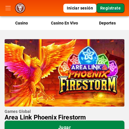
Iniciar sesión
Regístrate
Casino
Casino En Vivo
Deportes
Games Global
Area Link Phoenix Firestorm
Jugar