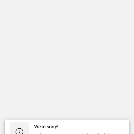
We're sorry!