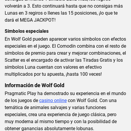
volverán a 3. Esto continuará hasta que no consigas más
Lunas en 3 regiros o llenes las 15 posiciones, ¡lo que te
dará el MEGA JACKPOT!
Símbolos especiales
En Wolf Gold pueden aparecer varios símbolos con efectos
especiales en el juego. El Comodín combina con el resto de
símbolos de premio para crear y mejorar combinaciones, el
Scatter es el encargado de activar las Tiradas Gratis y los
símbolos Luna cuentan con valores en efectivo
multiplicados por tu apuesta, ¡hasta 100 veces!
Información de Wolf Gold
Pragmatic Play ha demostrado su experiencia en el mundo
de los juegos de
casino online
con Wolf Gold. Con una
temática de animales salvajes y varias funciones
especiales, crea una experiencia de juego clásica, pero
muy moderna al mismo tiempo y con la posibilidad de
obtener ganancias absolutamente lobunas.