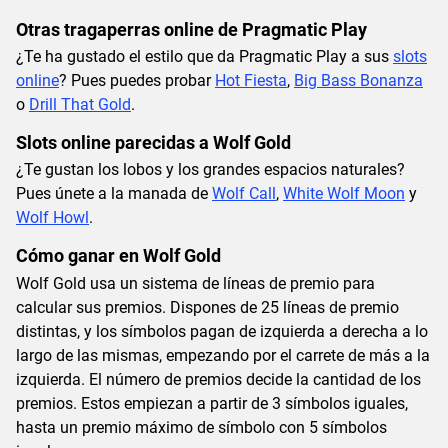
Otras tragaperras online de Pragmatic Play
¿Te ha gustado el estilo que da Pragmatic Play a sus
slots
online
? Pues puedes probar
Hot Fiesta
,
Big Bass Bonanza
o
Drill That Gold
.
Slots online parecidas a Wolf Gold
¿Te gustan los lobos y los grandes espacios naturales?
Pues únete a la manada de
Wolf Call
,
White Wolf Moon
y
Wolf Howl
.
Cómo ganar en Wolf Gold
Wolf Gold usa un sistema de líneas de premio para
calcular sus premios. Dispones de 25 líneas de premio
distintas, y los símbolos pagan de izquierda a derecha a lo
largo de las mismas, empezando por el carrete de más a la
izquierda. El número de premios decide la cantidad de los
premios. Estos empiezan a partir de 3 símbolos iguales,
hasta un premio máximo de símbolo con 5 símbolos