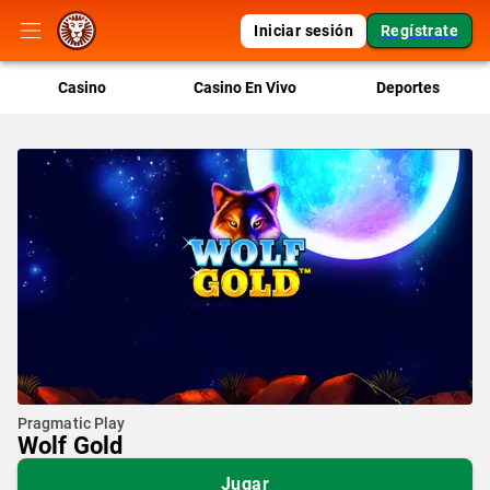
Iniciar sesión
Regístrate
Casino
Casino En Vivo
Deportes
Pragmatic Play
Wolf Gold
Jugar