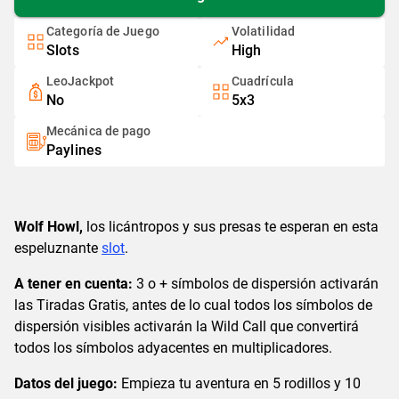
Categoría de Juego
Volatilidad
Slots
High
LeoJackpot
Cuadrícula
No
5x3
Mecánica de pago
Paylines
Wolf Howl,
los licántropos y sus presas te esperan en esta
espeluznante
slot
.
A tener en cuenta:
3 o + símbolos de dispersión activarán
las Tiradas Gratis, antes de lo cual todos los símbolos de
dispersión visibles activarán la Wild Call que convertirá
todos los símbolos adyacentes en multiplicadores.
Datos del juego:
Empieza tu aventura en 5 rodillos y 10