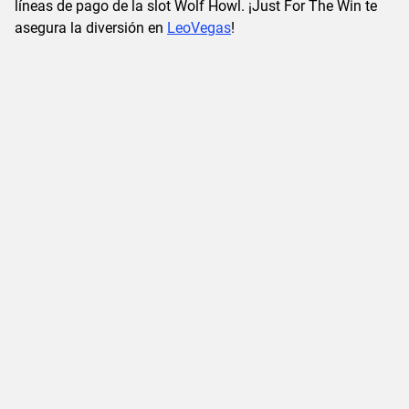
líneas de pago de la slot Wolf Howl. ¡Just For The Win te
asegura la diversión en
LeoVegas
!