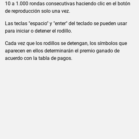
10 a 1.000 rondas consecutivas haciendo clic en el botón
de reproducción solo una vez.
Las teclas "espacio" y "enter" del teclado se pueden usar
para iniciar o detener el rodillo.
Cada vez que los rodillos se detengan, los símbolos que
aparecen en ellos determinarán el premio ganado de
acuerdo con la tabla de pagos.