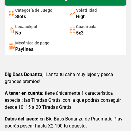
Categoría de Juego
Volatilidad
Slots
High
LeoJackpot
Cuadrícula
No
5x3
Mecánica de pago
Paylines
Big Bass Bonanza
, ¡Lanza tu caña muy lejos y pesca
grandes premios!
A tener en cuenta:
tiene únicamente 1 característica
especial: las Tiradas Gratis, con la que podrás conseguir
desde 10, 15 a 20 Tiradas Gratis.
Datos del juego:
en Big Bass Bonanza de Pragmatic Play
podrás pescar hasta X2.100 tu apuesta.