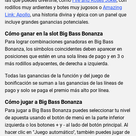
las que puedes divertirte, como
Fire and Roses Joker
, con
rodillos muy ardientes y botes muy jugosos o
Amazing
Link: Apollo
, una historia divina y épica con un panel que
incluye grandes ganancias potenciales.
Cómo ganar en la slot Big Bass Bonanza
Para lograr combinaciones ganadoras en Big Bass
Bonanza, los símbolos coincidentes deben aparecer en
posiciones que estén en una sola línea de pago y en 3 o
más rodillos adyacentes, de derecha a izquierda.
Todas las ganancias de la función y del juego de
bonificación se suman a las ganancias de las líneas de
pago y solo se paga el premio más alto por línea.
Cómo jugar a Big Bass Bonanza
Para jugar a Big Bass Bonanza puedes seleccionar tu nivel
de apuesta usando el botón de menú en la parte inferior
izquierda o los botones + y - al lado del botón principal. Al
hacer clic en "Juego automático", también puedes jugar de