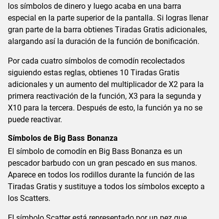
los símbolos de dinero y luego acaba en una barra
especial en la parte superior de la pantalla. Si logras llenar
gran parte de la barra obtienes Tiradas Gratis adicionales,
alargando así la duración de la función de bonificación.
Por cada cuatro símbolos de comodín recolectados
siguiendo estas reglas, obtienes 10 Tiradas Gratis
adicionales y un aumento del multiplicador de X2 para la
primera reactivación de la función, X3 para la segunda y
X10 para la tercera. Después de esto, la función ya no se
puede reactivar.
Símbolos de Big Bass Bonanza
El símbolo de comodín en Big Bass Bonanza es un
pescador barbudo con un gran pescado en sus manos.
Aparece en todos los rodillos durante la función de las
Tiradas Gratis y sustituye a todos los símbolos excepto a
los Scatters.
El símbolo Scatter está representado por un pez que