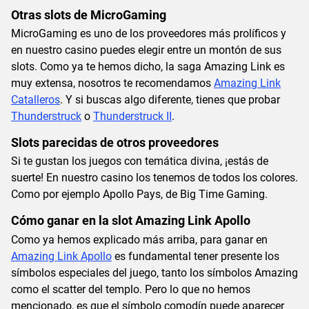
Otras slots de MicroGaming
MicroGaming es uno de los proveedores más prolíficos y
en nuestro casino puedes elegir entre un montón de sus
slots. Como ya te hemos dicho, la saga Amazing Link es
muy extensa, nosotros te recomendamos
Amazing Link
Catalleros
. Y si buscas algo diferente, tienes que probar
Thunderstruck
o
Thunderstruck II
.
Slots parecidas de otros proveedores
Si te gustan los juegos con temática divina, ¡estás de
suerte! En nuestro casino los tenemos de todos los colores.
Como por ejemplo Apollo Pays, de Big Time Gaming.
Cómo ganar en la slot Amazing Link Apollo
Como ya hemos explicado más arriba, para ganar en
Amazing Link Apollo
es fundamental tener presente los
símbolos especiales del juego, tanto los símbolos Amazing
como el scatter del templo. Pero lo que no hemos
mencionado, es que el símbolo comodín puede aparecer