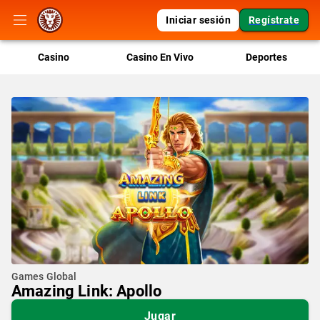
Iniciar sesión
Regístrate
Casino
Casino En Vivo
Deportes
Games Global
Amazing Link: Apollo
Jugar