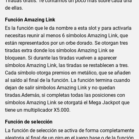
Tiradas Gratis. Te contamos un poco más sobre cada una
de ellas.
Función Amazing Link
Es la función que le da nombre a esta slot y para activarla
necesitas reunir al menos 6 símbolos Amazing Link, que
están representados por un orbe dorado. Se otorgan tres
tiradas extra donde los símbolos Amazing Link se
bloquean. Si durante las tiradas vuelven a aparecer
símbolos Amazing Link, las tiradas se restablecen a tres.
Cada símbolo otorga premios en metálico, que se añaden
al saldo al final de la función. La función termina cuando
dejan de salir símbolos Amazing Link y no quedan
tiradas.Además, si completas todas las posiciones con
símbolos Amazing Link se otorgatá el Mega Jackpot que
tiene un multiplicador X5.000.
Función de selección
La función de selección se activa de forma completamente
aleatoria al final de un giro en el juego base o de la función