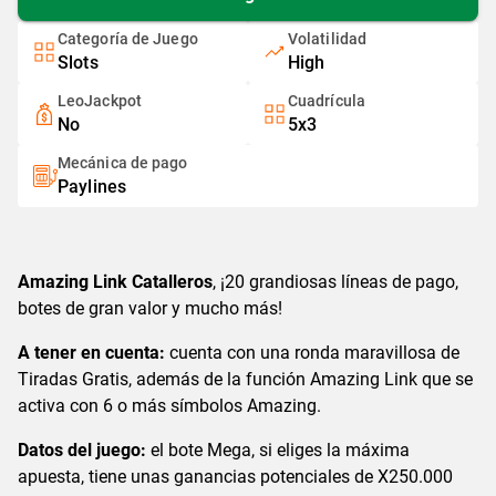
Categoría de Juego
Volatilidad
Slots
High
LeoJackpot
Cuadrícula
No
5x3
Mecánica de pago
Paylines
Amazing Link Catalleros
, ¡20 grandiosas líneas de pago,
botes de gran valor y mucho más!
A tener en cuenta:
cuenta con una ronda maravillosa de
Tiradas Gratis, además de la función Amazing Link que se
activa con 6 o más símbolos Amazing.
Datos del juego:
el bote Mega, si eliges la máxima
apuesta, tiene unas ganancias potenciales de X250.000