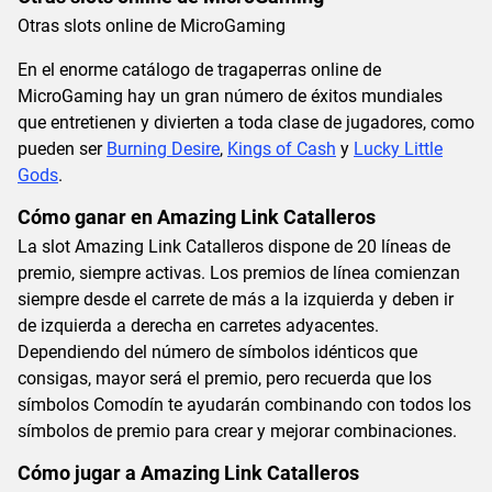
Otras slots online de MicroGaming
En el enorme catálogo de tragaperras online de
MicroGaming hay un gran número de éxitos mundiales
que entretienen y divierten a toda clase de jugadores, como
pueden ser
Burning Desire
,
Kings of Cash
y
Lucky Little
Gods
.
Cómo ganar en Amazing Link Catalleros
La slot Amazing Link Catalleros dispone de 20 líneas de
premio, siempre activas. Los premios de línea comienzan
siempre desde el carrete de más a la izquierda y deben ir
de izquierda a derecha en carretes adyacentes.
Dependiendo del número de símbolos idénticos que
consigas, mayor será el premio, pero recuerda que los
símbolos Comodín te ayudarán combinando con todos los
símbolos de premio para crear y mejorar combinaciones.
Cómo jugar a Amazing Link Catalleros