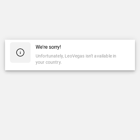
We're sorry!
Unfortunately, LeoVegas isn't available in
your country.
CASINO
CASINO EN VIVO
Casino
Casino En Vivo