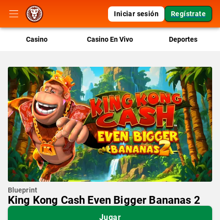
Iniciar sesión
Regístrate
Casino
Casino En Vivo
Deportes
Blueprint
King Kong Cash Even Bigger Bananas 2
Jugar