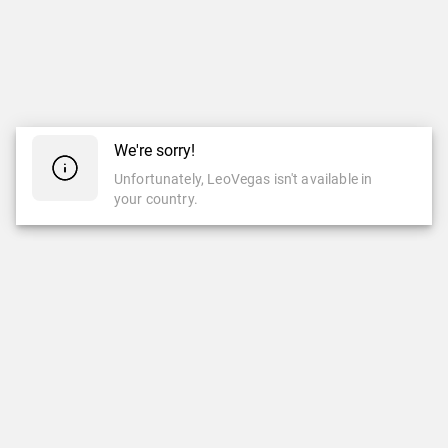
We're sorry!
Unfortunately, LeoVegas isn't available in
your country.
CASINO
CASINO EN VIVO
Casino
Casino En Vivo