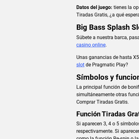
Datos del juego:
tienes la o
Tiradas Gratis, ¿a qué esper
Big Bass Splash S
Súbete a nuestra barca, pas
casino online
.
Unas ganancias de hasta X5.
slot
de Pragmatic Play?
Símbolos y funcio
La principal función de bonif
simultáneamente otras funci
Comprar Tiradas Gratis.
Función Tiradas Gra
Si aparecen 3, 4 o 5 símbolos
respectivamente. Si aparecen
como la función Re-spin o la