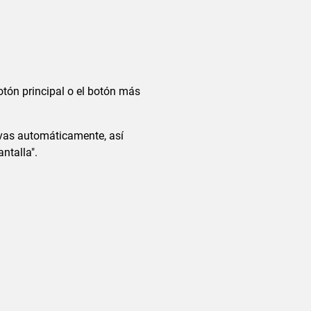
otón principal o el botón más
ivas automáticamente, así
ntalla".