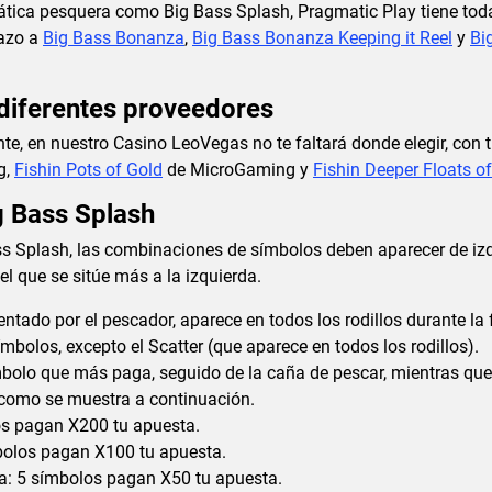
mática pesquera como Big Bass Splash, Pragmatic Play tiene toda
tazo a
Big Bass Bonanza
,
Big Bass Bonanza Keeping it Reel
y
Bi
 diferentes proveedores
ente, en nuestro Casino LeoVegas no te faltará donde elegir, con
g,
Fishin Pots of Gold
de MicroGaming y
Fishin Deeper Floats o
 Bass Splash
ss Splash, las combinaciones de símbolos deben aparecer de izqu
 que se sitúe más a la izquierda.
entado por el pescador, aparece en todos los rodillos durante la
ímbolos, excepto el Scatter (que aparece en todos los rodillos).
ímbolo que más paga, seguido de la caña de pescar, mientras qu
como se muestra a continuación.
os pagan X200 tu apuesta.
bolos pagan X100 tu apuesta.
ca: 5 símbolos pagan X50 tu apuesta.