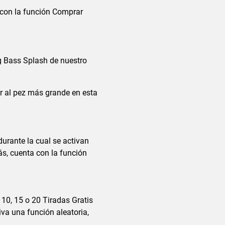
 con la función Comprar
g Bass Splash de nuestro
r al pez más grande en esta
durante la cual se activan
s, cuenta con la función
a 10, 15 o 20 Tiradas Gratis
iva una función aleatoria,