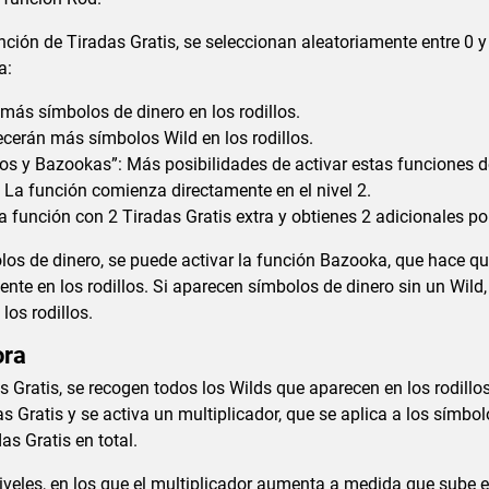
ción de Tiradas Gratis, se seleccionan aleatoriamente entre 0 
a:
ás símbolos de dinero en los rodillos.
erán más símbolos Wild en los rodillos.
s y Bazookas”: Más posibilidades de activar estas funciones d
: La función comienza directamente en el nivel 2.
 función con 2 Tiradas Gratis extra y obtienes 2 adicionales por
los de dinero, se puede activar la función Bazooka, que hace q
nte en los rodillos. Si aparecen símbolos de dinero sin un Wild,
los rodillos.
ora
s Gratis, se recogen todos los Wilds que aparecen en los rodill
 Gratis y se activa un multiplicador, que se aplica a los símbol
s Gratis en total.
veles, en los que el multiplicador aumenta a medida que sube e