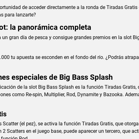
portunidad de acceder directamente a la ronda de Tiradas Gratis
as para lanzarte?
lot: la panorámica completa
a un gran día de pesca y consigue grandes premios en la slot Bi
000 tu apuesta se esconden en el fondo del río. ¿Podrás atrapa
nes especiales de Big Bass Splash
icación de la slot Big Bass Splash es la función Tiradas Gratis, 
ones como Re-spin, Multiplier, Rod, Dynamite y Bazooka. Ademá
tis
 Scatter (el pez), se activa la función Tiradas Gratis, que otorg
 2 Scatters en el juego base, puede aparecer un tercero, que act
 función Rod.