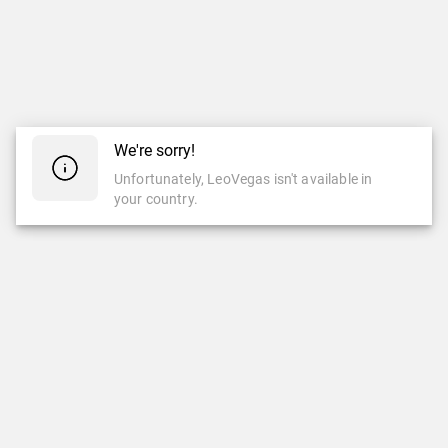
We're sorry!
Unfortunately, LeoVegas isn't available in
your country.
CASINO
CASINO EN VIVO
Casino
Casino En Vivo