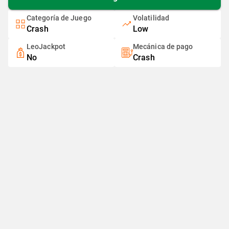
Categoría de Juego
Volatilidad
Crash
Low
LeoJackpot
Mecánica de pago
No
Crash