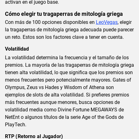
activan en el juego base.
Cómo elegir tu tragaperras de mitología griega
Con más de 100 opciones disponibles en
LeoVegas
, elegir
la tragaperras de mitología griega adecuada puede parecer
un reto. Estos son los factores clave a tener en cuenta.
Volatilidad
La volatilidad determina la frecuencia y el tamaño de los
premios. La mayoría de las tragaperras de mitología griega
tienen alta volatilidad, lo que significa que los premios son
menos frecuentes pero potencialmente mayores. Gates of
Olympus, Zeus vs Hades y Wisdom of Athena son
ejemplos de slots de alta volatilidad. Si prefieres premios
más frecuentes aunque menores, busca opciones de
volatilidad media como Divine Fortune MEGAWAYS de
NetEnt o algunos títulos de la serie Age of the Gods de
PlayTech.
RTP (Retorno al Jugador)