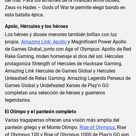
del mar. Para los amantes de la rivalidad entre dioses,
Zeus vs Hades – Gods of War te permite elegir bando en
esta batalla épica.
Apolo, Hércules y los héroes
Los héroes y dioses menores también brillan con luz
propia.
Amazing Link: Apollo
y Magnificent Power Apollo
de Games Global, junto con Age of Olympus: Apollo de Red
Rake Gaming, rinden homenaje al dios del sol. Hércules
protagoniza Strength of Hercules de Hacksaw Gaming,
Amazing Link Hercules de Games Global y Hercules
Unleashed de Relax Gaming. Amazing Legends Perseus de
Games Global y Undefeated Xerxes de Play’n GO
completan una selección de héroes y guerreros
legendarios.
El Olimpo y el panteón completo
Varias tragaperras ofrecen una visión más amplia del
panteón griego y el Monte Olimpo.
Rise of Olympus
, Rise
of Olympus 100 y Rise of Olympus 1000 de Play’n GO son