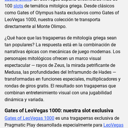
100
slots
de temática mitolgica griega. Desde clásicos
como Gates of Olympus hasta exclusivos como Gates of
LeoVegas 1000, nuestra colección te transporta
directamente al Monte Olimpo.
¿Qué hace que las tragaperras de mitología griega sean
tan populares? La respuesta está en la combinación de
narrativas épicas con mecánicas de juego modernas. Los
personajes mitológicos ofrecen un marco visual
espectacular — rayos de Zeus, la mirada petrificante de
Medusa, las profundidades del Inframundo de Hades —
transformadas en funciones especiales, multiplicadores y
rondas de giros gratis. El resultado son tragaperras que
combinan entretenimiento visual con una jugabilidad
dinámica y variada.
Gates of LeoVegas 1000: nuestra slot exclusiva
Gates of LeoVegas 1000
es una tragaperras exclusiva de
Pragmatic Play desarrollada especialmente para
LeoVegas