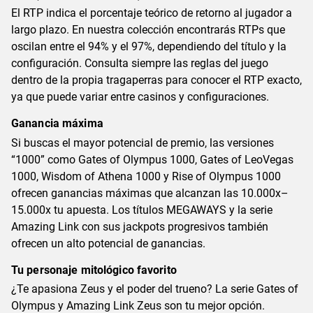
El RTP indica el porcentaje teórico de retorno al jugador a
largo plazo. En nuestra colección encontrarás RTPs que
oscilan entre el 94% y el 97%, dependiendo del título y la
configuración. Consulta siempre las reglas del juego
dentro de la propia tragaperras para conocer el RTP exacto,
ya que puede variar entre casinos y configuraciones.
Ganancia máxima
Si buscas el mayor potencial de premio, las versiones
“1000” como Gates of Olympus 1000, Gates of LeoVegas
1000, Wisdom of Athena 1000 y Rise of Olympus 1000
ofrecen ganancias máximas que alcanzan las 10.000x–
15.000x tu apuesta. Los títulos MEGAWAYS y la serie
Amazing Link con sus jackpots progresivos también
ofrecen un alto potencial de ganancias.
Tu personaje mitológico favorito
¿Te apasiona Zeus y el poder del trueno? La serie Gates of
Olympus y Amazing Link Zeus son tu mejor opción.