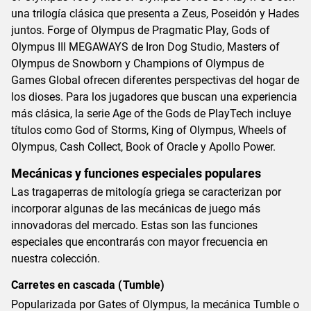
una trilogía clásica que presenta a Zeus, Poseidón y Hades
juntos. Forge of Olympus de Pragmatic Play, Gods of
Olympus III MEGAWAYS de Iron Dog Studio, Masters of
Olympus de Snowborn y Champions of Olympus de
Games Global ofrecen diferentes perspectivas del hogar de
los dioses. Para los jugadores que buscan una experiencia
más clásica, la serie Age of the Gods de PlayTech incluye
títulos como God of Storms, King of Olympus, Wheels of
Olympus, Cash Collect, Book of Oracle y Apollo Power.
Mecánicas y funciones especiales populares
Las tragaperras de mitología griega se caracterizan por
incorporar algunas de las mecánicas de juego más
innovadoras del mercado. Estas son las funciones
especiales que encontrarás con mayor frecuencia en
nuestra colección.
Carretes en cascada (Tumble)
Popularizada por Gates of Olympus, la mecánica Tumble o