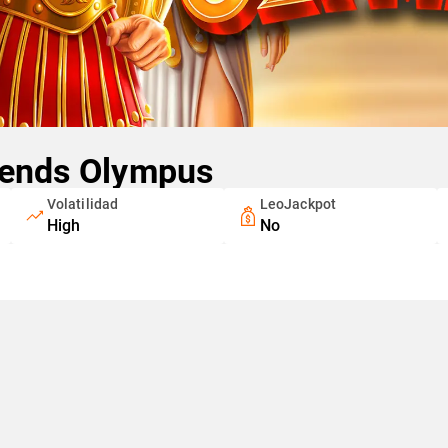
ends Olympus
Volatilidad
LeoJackpot
High
No