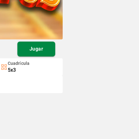
Jugar
Cuadrícula
5x3