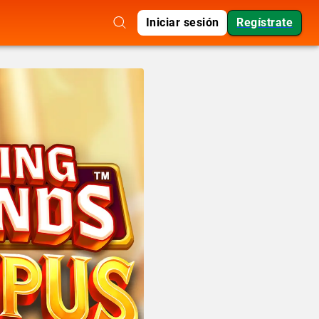
Iniciar sesión
Regístrate