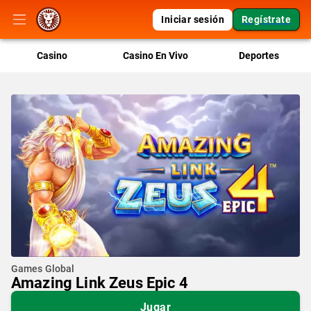
Iniciar sesión
Regístrate
Casino
Casino En Vivo
Deportes
Games Global
Amazing Link Zeus Epic 4
Jugar