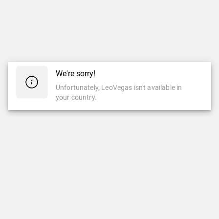
We're sorry!
Unfortunately, LeoVegas isn't available in
your country.
CASINO
CASINO EN VIVO
Casino
Casino En Vivo