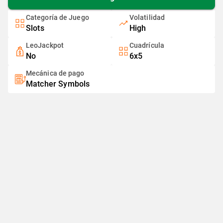
Categoría de Juego
Volatilidad
Slots
High
LeoJackpot
Cuadrícula
No
6x5
Mecánica de pago
Matcher Symbols