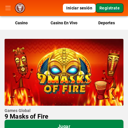
Iniciar sesión
Regístrate
Casino
Casino En Vivo
Deportes
Games Global
9 Masks of Fire
Jugar