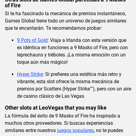
of Fire
Si te ha fascinado la mecánica de premios instantáneos,
Games Global tiene todo un universo de juegos similares
que te encantarán. Te recomendamos probar:
9 Pots of Gold
: Viaja a Irlanda con esta versión que
es idéntica en funciones a 9 Masks of Fire, pero con
leprechauns y tréboles. ¡La misma emoción con un
toque aún más mágico!
Hyper Strike
: Si prefieres una estética más retro y
vibrante, esta slot ofrece la misma mecánica de
premios por Scatters (Hyper Strike™), pero con un aire
de casino clásico de Las Vegas.
Other slots at LeoVegas that you may like
La fórmula del éxito de 9 Masks of Fire ha inspirado a
muchos otros proveedores. Si buscas experiencias
similares entre nuestros
juegos populares
, no te puedes