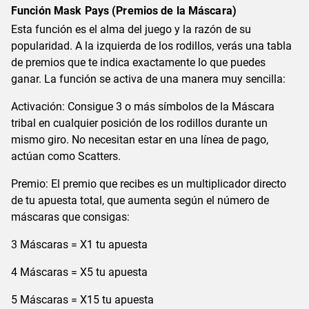
Función Mask Pays (Premios de la Máscara)
Esta función es el alma del juego y la razón de su
popularidad. A la izquierda de los rodillos, verás una tabla
de premios que te indica exactamente lo que puedes
ganar. La función se activa de una manera muy sencilla:
Activación: Consigue 3 o más símbolos de la Máscara
tribal en cualquier posición de los rodillos durante un
mismo giro. No necesitan estar en una línea de pago,
actúan como Scatters.
Premio: El premio que recibes es un multiplicador directo
de tu apuesta total, que aumenta según el número de
máscaras que consigas:
3 Máscaras = X1 tu apuesta
4 Máscaras = X5 tu apuesta
5 Máscaras = X15 tu apuesta