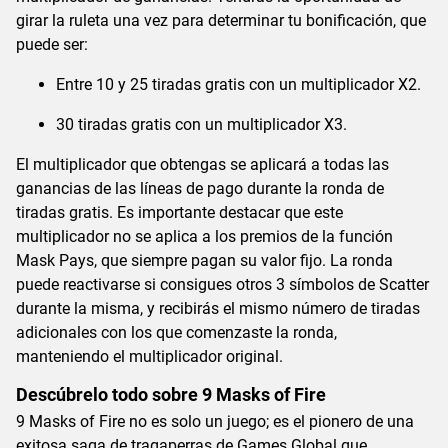
girar la ruleta una vez para determinar tu bonificación, que
puede ser:
Entre 10 y 25 tiradas gratis con un multiplicador X2.
30 tiradas gratis con un multiplicador X3.
El multiplicador que obtengas se aplicará a todas las
ganancias de las líneas de pago durante la ronda de
tiradas gratis. Es importante destacar que este
multiplicador no se aplica a los premios de la función
Mask Pays, que siempre pagan su valor fijo. La ronda
puede reactivarse si consigues otros 3 símbolos de Scatter
durante la misma, y recibirás el mismo número de tiradas
adicionales con los que comenzaste la ronda,
manteniendo el multiplicador original.
Descúbrelo todo sobre 9 Masks of Fire
9 Masks of Fire no es solo un juego; es el pionero de una
exitosa saga de tragaperras de Games Global que