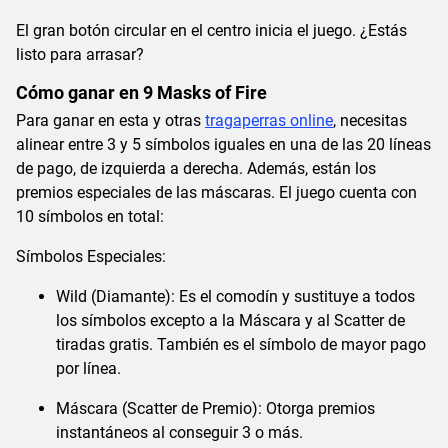
El gran botón circular en el centro inicia el juego. ¿Estás
listo para arrasar?
Cómo ganar en 9 Masks of Fire
Para ganar en esta y otras
tragaperras online
, necesitas
alinear entre 3 y 5 símbolos iguales en una de las 20 líneas
de pago, de izquierda a derecha. Además, están los
premios especiales de las máscaras. El juego cuenta con
10 símbolos en total:
Símbolos Especiales:
Wild (Diamante): Es el comodín y sustituye a todos
los símbolos excepto a la Máscara y al Scatter de
tiradas gratis. También es el símbolo de mayor pago
por línea.
Máscara (Scatter de Premio): Otorga premios
instantáneos al conseguir 3 o más.