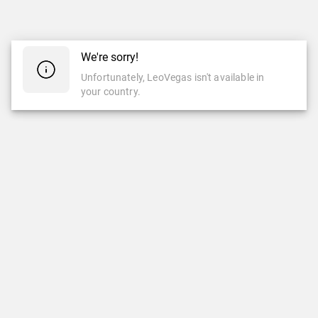
We're sorry!
Unfortunately, LeoVegas isn't available in
your country.
CASINO
CASINO EN VIVO
Casino
Casino En Vivo
Slots
Ruleta
Popular
Ruleta Automática
Nuevas Slots