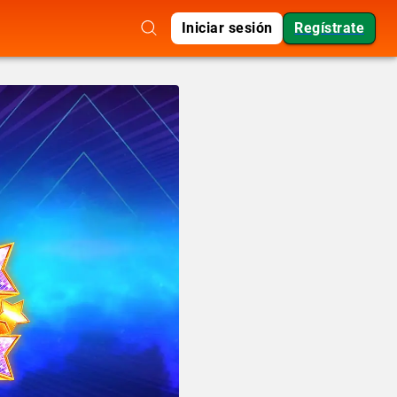
Iniciar sesión
Regístrate