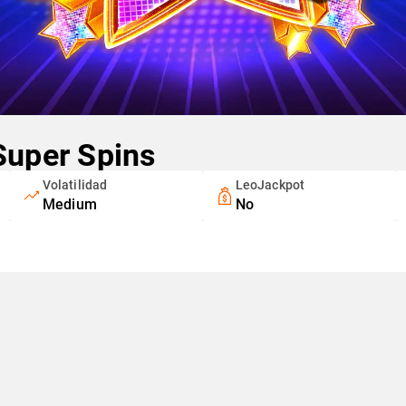
Super Spins
Volatilidad
LeoJackpot
Medium
No