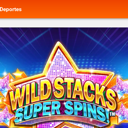
Deportes