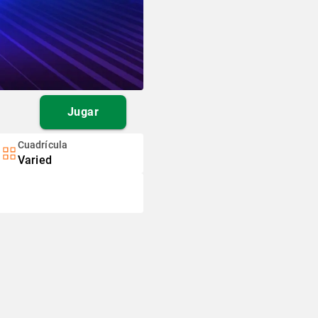
Jugar
Cuadrícula
Varied