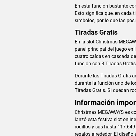
En esta función bastante co
Esto significa que, en cada 
símbolos, por lo que las po
Tiradas Gratis
En la slot Christmas MEGAWAY
panel principal del juego en 
cuatro caídas en cascada de 
función con 8 Tiradas Grati
Durante las Tiradas Gratis a
durante la función uno de los
Tiradas Gratis. Si quedan rod
Información impo
Christmas MEGAWAYS es como 
lanzó esta festiva slot onli
rodillos y sus hasta 117.649
regalos alrededor. El diseño