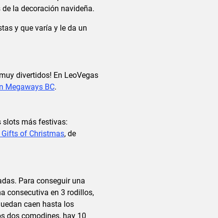
s de la decoración navideña.
tas y que varía y le da un
 muy divertidos! En LeoVegas
ion Megaways BC
.
 slots más festivas:
 Gifts of Christmas
, de
das. Para conseguir una
a consecutiva en 3 rodillos,
quedan caen hasta los
os dos comodines, hay 10