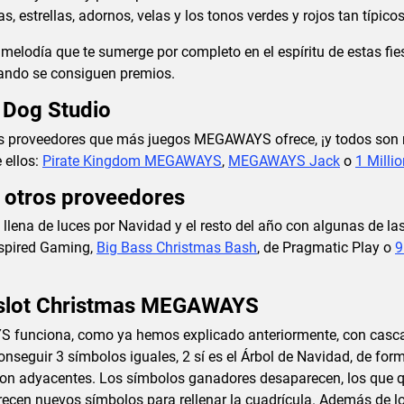
, estrellas, adornos, velas y los tonos verdes y rojos tan típico
lodía que te sumerge por completo en el espíritu de estas fies
uando se consiguen premios.
n Dog Studio
os proveedores que más juegos MEGAWAYS ofrece, ¡y todos son
 ellos:
Pirate Kingdom MEGAWAYS
,
MEGAWAYS Jack
o
1 Mill
e otros proveedores
lena de luces por Navidad y el resto del año con algunas de las
nspired Gaming,
Big Bass Christmas Bash
, de Pragmatic Play o
9
 slot Christmas MEGAWAYS
 funciona, como ya hemos explicado anteriormente, con casca
nseguir 3 símbolos iguales, 2 sí es el Árbol de Navidad, de form
 son adyacentes. Los símbolos ganadores desaparecen, los que 
ecen nuevos símbolos para rellenar la cuadrícula. Además de l