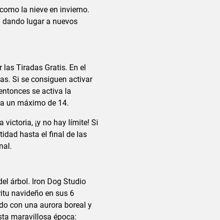
omo la nieve en invierno.
en dando lugar a nuevos
las Tiradas Gratis. En el
das. Si se consiguen activar
entonces se activa la
sta un máximo de 14.
ctoria, ¡y no hay límite! Si
idad hasta el final de las
nal.
l árbol. Iron Dog Studio
ritu navideño en sus 6
ado con una aurora boreal y
esta maravillosa época: