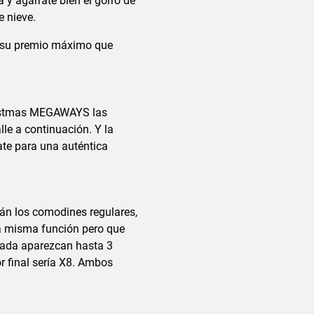
 y agárrate bien el gorro de
e nieve.
on su premio máximo que
hristmas MEGAWAYS las
le a continuación. Y la
ate para una auténtica
án los comodines regulares,
la misma función pero que
irada aparezcan hasta 3
or final sería X8. Ambos