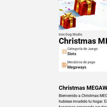
Iron Dog Studio
Christmas 
Categoría de Juego
Slots
Mecánica de pago
Megaways
Christmas MEGA
Bienvenido a Christmas MEGAW
hubiese invadido tu hogar. E