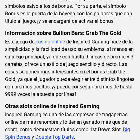
símbolos salvo a los de bonus. Por su parte, el símbolo
Bonus es la puerta de la bóveda con las palabras que dan
título al juego, ¡y se encargará de activar el bonus!
Información sobre Bullion Bars: Grab The Gold
Este juego de
casino online
de Inspired Gaming hace de la
simplicidad y la facilidad de uso su emblema, al menos en
su juego principal, ya que con hasta 9 líneas de premio y 3
carretes, ofrece un estilo de juego sencillo y directo. Las
cosas se ponen más interesantes en el bonus Grab the
Gold, ya que el jugador puede elegir entre distintos lingotes
con premios ocultos, ¡y puede conseguir premios de hasta
9999 veces la apuesta por línea!
Otras slots online de Inspired Gaming
Inspired Gaming es una de las empresas de tragaperras
online de más renombre y lo tienen ganado más que de
sobra, como demuestran títulos como 1st Down Slot,
Big
Spin Bonus
y
Double Top Darts
.