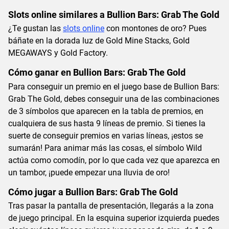
Slots online similares a Bullion Bars: Grab The Gold
¿Te gustan las
slots online
con montones de oro? Pues
báñate en la dorada luz de Gold Mine Stacks, Gold
MEGAWAYS y Gold Factory.
Cómo ganar en Bullion Bars: Grab The Gold
Para conseguir un premio en el juego base de Bullion Bars:
Grab The Gold, debes conseguir una de las combinaciones
de 3 símbolos que aparecen en la tabla de premios, en
cualquiera de sus hasta 9 líneas de premio. Si tienes la
suerte de conseguir premios en varias líneas, ¡estos se
sumarán! Para animar más las cosas, el símbolo Wild
actúa como comodín, por lo que cada vez que aparezca en
un tambor, ¡puede empezar una lluvia de oro!
Cómo jugar a Bullion Bars: Grab The Gold
Tras pasar la pantalla de presentación, llegarás a la zona
de juego principal. En la esquina superior izquierda puedes