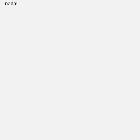
nada!