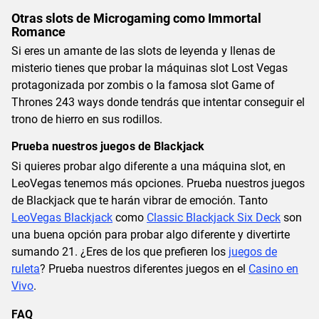
Otras slots de Microgaming como Immortal
Romance
Si eres un amante de las slots de leyenda y llenas de
misterio tienes que probar la máquinas slot Lost Vegas
protagonizada por zombis o la famosa slot Game of
Thrones 243 ways donde tendrás que intentar conseguir el
trono de hierro en sus rodillos.
Prueba nuestros juegos de Blackjack
Si quieres probar algo diferente a una máquina slot, en
LeoVegas tenemos más opciones. Prueba nuestros juegos
de Blackjack que te harán vibrar de emoción. Tanto
LeoVegas Blackjack
como
Classic Blackjack Six Deck
son
una buena opción para probar algo diferente y divertirte
sumando 21. ¿Eres de los que prefieren los
juegos de
ruleta
? Prueba nuestros diferentes juegos en el
Casino en
Vivo
.
FAQ