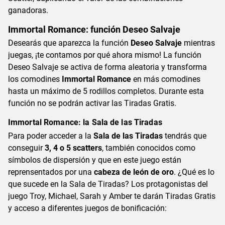
ganadoras.
Immortal Romance: función Deseo Salvaje
Desearás que aparezca la función
Deseo Salvaje
mientras
juegas, ¡te contamos por qué ahora mismo! La función
Deseo Salvaje se activa de forma aleatoria y transforma
los comodines
Immortal Romance
en más comodines
hasta un máximo de 5 rodillos completos. Durante esta
función no se podrán activar las Tiradas Gratis.
Immortal Romance: la Sala de las Tiradas
Para poder acceder a la
Sala de las Tiradas
tendrás que
conseguir
3, 4 o 5 scatters
, también conocidos como
símbolos de dispersión y que en este juego están
reprensentados por una
cabeza de león de oro
. ¿Qué es lo
que sucede en la Sala de Tiradas? Los protagonistas del
juego Troy, Michael, Sarah y Amber te darán Tiradas Gratis
y acceso a diferentes juegos de bonificación: