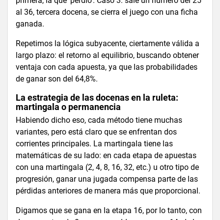
primera, la que 'perdió'. Caso 3: sale un número del 25
al 36, tercera docena, se cierra el juego con una ficha
ganada.
Repetimos la lógica subyacente, ciertamente válida a
largo plazo: el retorno al equilibrio, buscando obtener
ventaja con cada apuesta, ya que las probabilidades
de ganar son del 64,8%.
La estrategia de las docenas en la ruleta:
martingala o permanencia
Habiendo dicho eso, cada método tiene muchas
variantes, pero está claro que se enfrentan dos
corrientes principales. La martingala tiene las
matemáticas de su lado: en cada etapa de apuestas
con una martingala (2, 4, 8, 16, 32, etc.) u otro tipo de
progresión, ganar una jugada compensa parte de las
pérdidas anteriores de manera más que proporcional.
Digamos que se gana en la etapa 16, por lo tanto, con