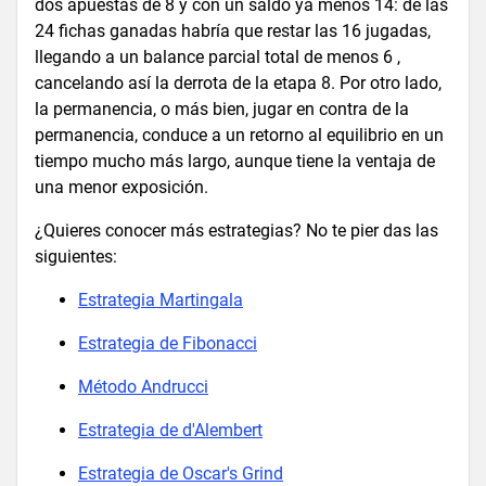
dos apuestas de 8 y con un saldo ya menos 14: de las
24 fichas ganadas habría que restar las 16 jugadas,
llegando a un balance parcial total de menos 6 ,
cancelando así la derrota de la etapa 8. Por otro lado,
la permanencia, o más bien, jugar en contra de la
permanencia, conduce a un retorno al equilibrio en un
tiempo mucho más largo, aunque tiene la ventaja de
una menor exposición.
¿Quieres conocer más estrategias? No te pier das las
siguientes:
Estrategia Martingala
Estrategia de Fibonacci
Método Andrucci
Estrategia de d'Alembert
Estrategia de Oscar's Grind