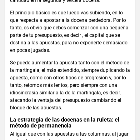
cantidad en la segunda y tercera docena.
El principio básico es que luego vas subiendo, en lo
que respecta a apostar a la docena perdedora. Por lo
tanto, es obvio que debes comenzar con una pequeña
parte de tu presupuesto, es decir , el capital que se
destina a las apuestas, para no exponerte demasiado
en pocas jugadas.
Se puede aumentar la apuesta tanto con el método de
la martingala, el más extendido, siempre duplicando la
apuesta, como con otros tipos de progresión y, por lo
tanto, retornos más lentos, pero siempre con una
idiosincrasia similar a la de la martingala, es decir,
atacando la ventaja del presupuesto cambiando el
bloque de las apuestas.
La estrategia de las docenas en la ruleta: el
método de permanencia
Al igual que con las apuestas a las columnas, al jugar