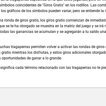
símbolos coincidentes de "Giros Gratis" en los rodillos. Las com
 los gráficos de los símbolos pueden variar, pero se entiende la 
na ronda de giros gratis, los giros gratis comienzan de inmediat
ue se te ha otorgado se muestra en la matriz del juego y se irá
 todas las ganancias se acumulan y se agregarán a tu saldo una
has tragaperras permiten volver a activar las rondas de giros g
 gratis mientras los disfrutas, y estos giros adicionales otorga
 oportunidades de ganar a lo grande.
 significa cada término relacionado con las tragaperras no te p