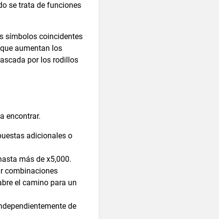
do se trata de funciones
es símbolos coincidentes
s que aumentan los
ascada por los rodillos
a encontrar.
apuestas adicionales o
hasta más de x5,000.
ear combinaciones
abre el camino para un
independientemente de