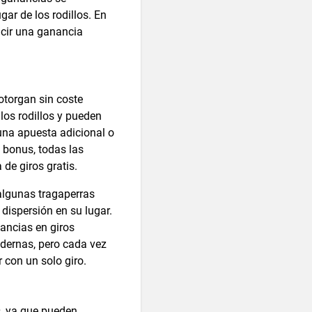
ar de los rodillos. En
ucir una ganancia
 otorgan sin coste
 los rodillos y pueden
guna apuesta adicional o
e bonus, todas las
de giros gratis.
 algunas tragaperras
dispersión en su lugar.
nancias en giros
dernas, pero cada vez
 con un solo giro.
s, ya que pueden