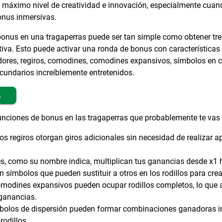
u máximo nivel de creatividad e innovación, especialmente cuan
onus inmersivas.
bonus en una tragaperras puede ser tan simple como obtener tr
tiva. Esto puede activar una ronda de bonus con característica
ores, regiros, comodines, comodines expansivos, símbolos en c
ecundarios increíblemente entretenidos.
A
ciones de bonus en las tragaperras que probablemente te vas 
 los regiros otorgan giros adicionales sin necesidad de realizar 
es, como su nombre indica, multiplican tus ganancias desde x1 
 símbolos que pueden sustituir a otros en los rodillos para cr
modines expansivos pueden ocupar rodillos completos, lo que 
 ganancias.
mbolos de dispersión pueden formar combinaciones ganadoras 
rodillos.