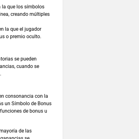
 la que los símbolos
ínea, creando múltiples
n la que el jugador
nus o premio oculto.
atorias se pueden
nancias, cuando se
.
 en consonancia con la
arás un Símbolo de Bonus
 funciones de bonus u
 mayoría de las
e ganancias se