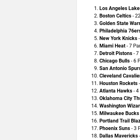
Los Angeles Lake
Boston Celtics
- 2
Golden State Warr
Philadelphia 76er
New York Knicks
-
Miami Heat
- 7 Pa
Detroit Pistons
- 7
Chicago Bulls
- 6 
San Antonio Spur
Cleveland Cavalie
Houston Rockets
-
Atlanta Hawks
- 4
Oklahoma City Th
Washington Wizar
Milwaukee Bucks
Portland Trail Bla
Phoenix Suns
- 3 
Dallas Mavericks
-