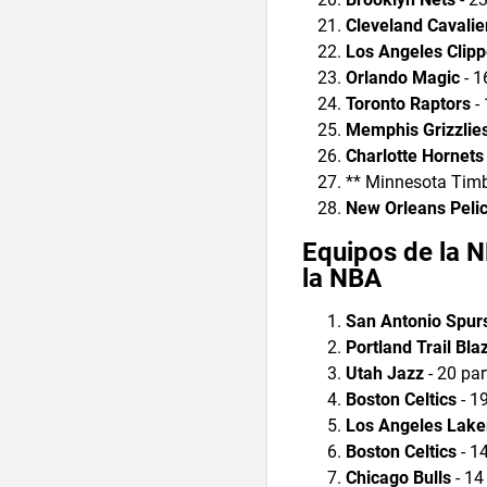
Cleveland Cavalie
Los Angeles Clipp
Orlando Magic
- 1
Toronto Raptors
- 
Memphis Grizzlie
Charlotte Hornets
** Minnesota Timb
New Orleans Peli
Equipos de la N
la NBA
San Antonio Spur
Portland Trail Bla
Utah Jazz
- 20 pa
Boston Celtics
- 1
Los Angeles Lake
Boston Celtics
- 1
Chicago Bulls
- 14