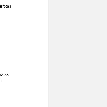
errotas
erdido
o