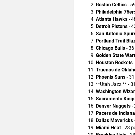
Boston Celtics
- 5
Philadelphia 76er
Atlanta Hawks
- 4
Detroit Pistons
- 4
San Antonio Spur
Portland Trail Bla
Chicago Bulls
- 36
Golden State Warr
Houston Rockets
-
Truenos de Oklah
Phoenix Suns
- 31
**Utah Jazz ** - 3
Washington Wiza
Sacramento King
Denver Nuggets
- 
Pacers de Indiana
Dallas Mavericks
Miami Heat
- 23 p
Brooklyn Nets
- 23