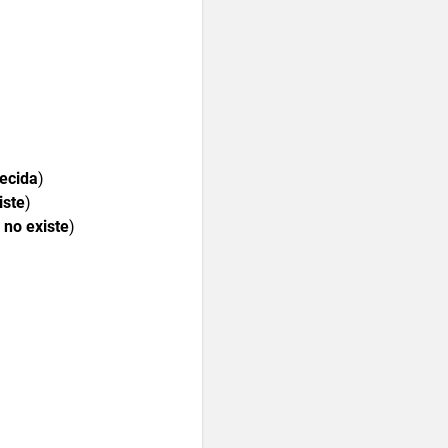
ecida
)
iste
)
 no existe
)