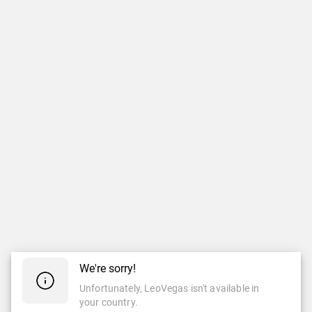
We're sorry!
Unfortunately, LeoVegas isn't available in
your country.