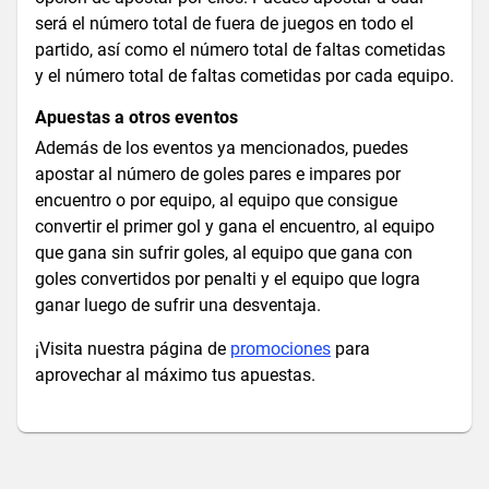
será el número total de fuera de juegos en todo el
partido, así como el número total de faltas cometidas
y el número total de faltas cometidas por cada equipo.
Apuestas a otros eventos
Además de los eventos ya mencionados, puedes
apostar al número de goles pares e impares por
encuentro o por equipo, al equipo que consigue
convertir el primer gol y gana el encuentro, al equipo
que gana sin sufrir goles, al equipo que gana con
goles convertidos por penalti y el equipo que logra
ganar luego de sufrir una desventaja.
¡Visita nuestra página de
promociones
para
aprovechar al máximo tus apuestas.