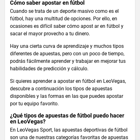
Cómo saber apostar en fútbol
Cuando se trata de un deporte masivo como es el
fútbol, hay una multitud de opciones. Por ello, en
ocasiones es difícil saber cómo apost ar en fútbol y
sacar el mayor provecho a tu dinero.
Hay una cierta curva de aprendizaje y muchos tipos
diferentes de apuestas, pero con un poco de tiempo,
podrás fácilmente aprender y trabajar en mejorar tus
habilidades de predicción y cálculo.
Si quieres aprender a apostar en fútbol en LeoVegas,
descubre a continuación los tipos de apuestas
disponibles y las formas en las que puedes apostar
por tu equipo favorito.
¿Qué tipos de apuestas de fútbol puedo hacer
en LeoVegas?
En LeoVegas Sport, las apuestas deportivas de fútbol
son una de nuestras categorías favoritas de apuestas