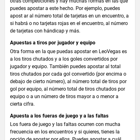
otras competiciones y hay muchas formas en las que
puedes apostar a este hecho. Por ejemplo, puedes
apost ar al número total de tarjetas en un encuentro, a
si habrá o no tarjetas rojas en el encuentro, al número
de tarjetas con hándicap y más.
Apuestas a tiros por jugador y equipo
Otra forma en la que puedas apostar en LeoVegas es
a los tiros chutados y a los goles convertidos por
jugador y equipo. También puedes apostar al total
tiros chutados por cada gol convertido (por encima o
debajo de cierto número), al número total de tiros por
gol por equipo, al número total de tiros chutados por
equipo o a un número de tiros mayor a o menor a
cierta cifra.
Apuesta a los fueras de juego y a las faltas
Los fuera de juego y las faltas ocurren con mucha
frecuencia en los encuentros y si quieres, tienes la
opción de apostar por ellos. Puedes apostar a cuál