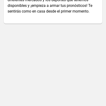
disponibles y ¡empieza a armar tus pronósticos! Te
sentirás como en casa desde el primer momento.