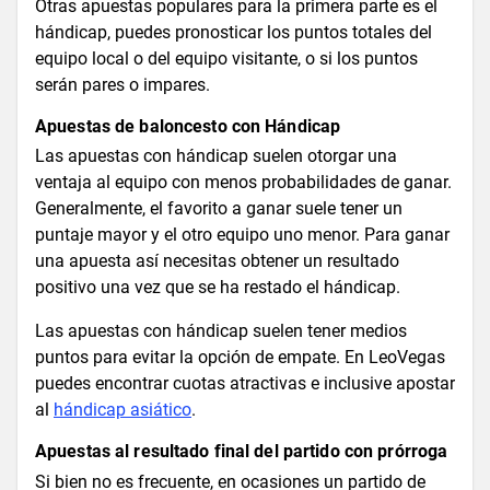
Otras apuestas populares para la primera parte es el
hándicap, puedes pronosticar los puntos totales del
equipo local o del equipo visitante, o si los puntos
serán pares o impares.
Apuestas de baloncesto con Hándicap
Las apuestas con hándicap suelen otorgar una
ventaja al equipo con menos probabilidades de ganar.
Generalmente, el favorito a ganar suele tener un
puntaje mayor y el otro equipo uno menor. Para ganar
una apuesta así necesitas obtener un resultado
positivo una vez que se ha restado el hándicap.
Las apuestas con hándicap suelen tener medios
puntos para evitar la opción de empate. En LeoVegas
puedes encontrar cuotas atractivas e inclusive apostar
al
hándicap asiático
.
Apuestas al resultado final del partido con prórroga
Si bien no es frecuente, en ocasiones un partido de