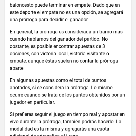
baloncesto puede terminar en empate. Dado que en
este deporte el empate no es una opción, se agregará
una prórroga para decidir el ganador.
En general, la prórroga es considerada un tramo más
cuando hablamos del ganador del partido. No
obstante, es posible encontrar apuestas de 3
opciones, con victoria local, victoria visitante o
empate, aunque éstas suelen no contar la prórroga
aparte.
En algunas apuestas como el total de puntos
anotados, sí se considera la prórroga. Lo mismo
ocurre cuando se trata de los puntos obtenidos por un
jugador en particular.
Si prefieres seguir el juego en tiempo real y apostar en
vivo durante la prórroga, también podrás hacerlo. La
modalidad es la misma y agregarás una cuota