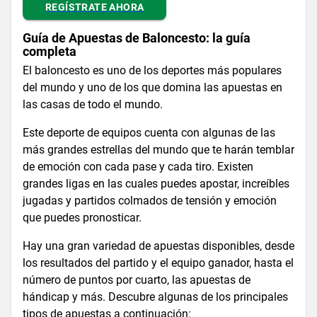
REGÍSTRATE AHORA
Guía de Apuestas de Baloncesto: la guía
completa
El baloncesto es uno de los deportes más populares
del mundo y uno de los que domina las apuestas en
las casas de todo el mundo.
Este deporte de equipos cuenta con algunas de las
más grandes estrellas del mundo que te harán temblar
de emoción con cada pase y cada tiro. Existen
grandes ligas en las cuales puedes apostar, increíbles
jugadas y partidos colmados de tensión y emoción
que puedes pronosticar.
Hay una gran variedad de apuestas disponibles, desde
los resultados del partido y el equipo ganador, hasta el
número de puntos por cuarto, las apuestas de
hándicap y más. Descubre algunas de los principales
tipos de apuestas a continuación: