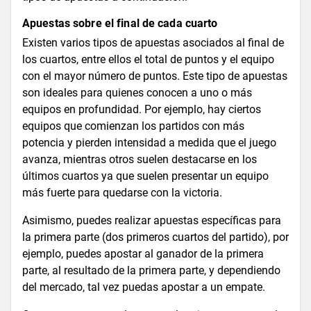
Apuestas sobre el final de cada cuarto
Existen varios tipos de apuestas asociados al final de
los cuartos, entre ellos el total de puntos y el equipo
con el mayor número de puntos. Este tipo de apuestas
son ideales para quienes conocen a uno o más
equipos en profundidad. Por ejemplo, hay ciertos
equipos que comienzan los partidos con más
potencia y pierden intensidad a medida que el juego
avanza, mientras otros suelen destacarse en los
últimos cuartos ya que suelen presentar un equipo
más fuerte para quedarse con la victoria.
Asimismo, puedes realizar apuestas específicas para
la primera parte (dos primeros cuartos del partido), por
ejemplo, puedes apostar al ganador de la primera
parte, al resultado de la primera parte, y dependiendo
del mercado, tal vez puedas apostar a un empate.