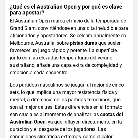
¿Qué es el Australian Open y por qué es clave
para apostar?
El Australian Open marca el inicio de la temporada de
Grand Slam, convirtiéndose en una cita ineludible para
aficionados y apostadores. Se celebra anualmente en
Melbourne, Australia, sobre
pistas duras
que suelen
favorecer un juego rápido y potente. La superficie,
junto con las elevadas temperaturas del verano
australiano, añade una capa extra de complejidad y
emoción a cada encuentro.
Los partidos masculinos se juegan al mejor de cinco
sets, lo que implica una mayor resistencia física y
mental, a diferencia de los partidos femeninos, que
son al mejor de tres. Estas diferencias en el formato
son cruciales al momento de analizar las
cuotas del
Australian Open
, ya que influyen directamente en la
duración y el desgaste de los jugadores. Las
condiciones climáticas extremas, como el calor