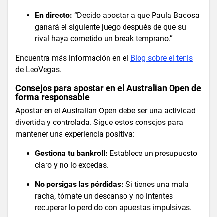
En directo:
“Decido apostar a que Paula Badosa
ganará el siguiente juego después de que su
rival haya cometido un break temprano.”
Encuentra más información en el
Blog sobre el tenis
de LeoVegas.
Consejos para apostar en el Australian Open de
forma responsable
Apostar en el Australian Open debe ser una actividad
divertida y controlada. Sigue estos consejos para
mantener una experiencia positiva:
Gestiona tu bankroll:
Establece un presupuesto
claro y no lo excedas.
No persigas las pérdidas:
Si tienes una mala
racha, tómate un descanso y no intentes
recuperar lo perdido con apuestas impulsivas.