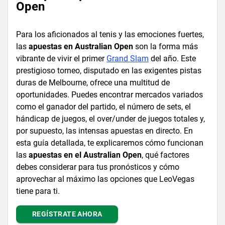
Open
Para los aficionados al tenis y las emociones fuertes,
las
apuestas en Australian Open
son la forma más
vibrante de vivir el primer
Grand Slam
del año. Este
prestigioso torneo, disputado en las exigentes pistas
duras de Melbourne, ofrece una multitud de
oportunidades. Puedes encontrar mercados variados
como el ganador del partido, el número de sets, el
hándicap de juegos, el over/under de juegos totales y,
por supuesto, las intensas apuestas en directo. En
esta guía detallada, te explicaremos cómo funcionan
las
apuestas en el Australian Open
, qué factores
debes considerar para tus pronósticos y cómo
aprovechar al máximo las opciones que LeoVegas
tiene para ti.
REGÍSTRATE AHORA