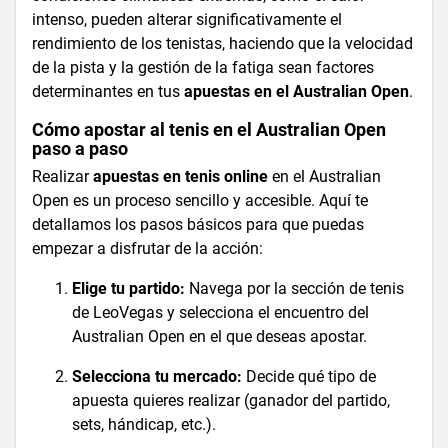
intenso, pueden alterar significativamente el
rendimiento de los tenistas, haciendo que la velocidad
de la pista y la gestión de la fatiga sean factores
determinantes en tus
apuestas en el Australian Open
.
Cómo apostar al tenis en el Australian Open
paso a paso
Realizar
apuestas en tenis online
en el Australian
Open es un proceso sencillo y accesible. Aquí te
detallamos los pasos básicos para que puedas
empezar a disfrutar de la acción:
Elige tu partido:
Navega por la sección de tenis
de LeoVegas y selecciona el encuentro del
Australian Open en el que deseas apostar.
Selecciona tu mercado:
Decide qué tipo de
apuesta quieres realizar (ganador del partido,
sets, hándicap, etc.).