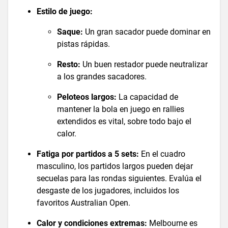
Estilo de juego:
Saque:
Un gran sacador puede dominar en
pistas rápidas.
Resto:
Un buen restador puede neutralizar
a los grandes sacadores.
Peloteos largos:
La capacidad de
mantener la bola en juego en rallies
extendidos es vital, sobre todo bajo el
calor.
Fatiga por partidos a 5 sets:
En el cuadro
masculino, los partidos largos pueden dejar
secuelas para las rondas siguientes. Evalúa el
desgaste de los jugadores, incluidos los
favoritos Australian Open.
Calor y condiciones extremas:
Melbourne es