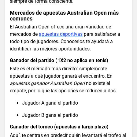
siempre de forma consciente.
Mercados de apuestas Australian Open más
comunes
El Australian Open ofrece una gran variedad de
mercados de
apuestas deportivas
para satisfacer a
todo tipo de jugadores. Conocerlos te ayudará a
identificar las mejores oportunidades.
Ganador del partido (1X2 no aplica en tenis)
Este es el mercado más directo: simplemente
apuestas a qué jugador ganará el encuentro. En
apuestas ganador Australian Open
no existe el
empate, por lo que las opciones se reducen a dos.
Jugador A gana el partido
Jugador B gana el partido
Ganador del torneo (apuestas a largo plazo)
Aquí, te centras en predecir quién levantará el trofeo al