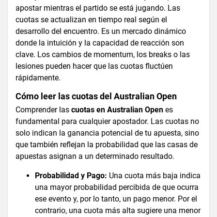
apostar mientras el partido se está jugando. Las
cuotas se actualizan en tiempo real según el
desarrollo del encuentro. Es un mercado dinámico
donde la intuición y la capacidad de reacción son
clave. Los cambios de momentum, los breaks o las
lesiones pueden hacer que las cuotas fluctúen
rápidamente.
Cómo leer las cuotas del Australian Open
Comprender las
cuotas en Australian Open
es
fundamental para cualquier apostador. Las cuotas no
solo indican la ganancia potencial de tu apuesta, sino
que también reflejan la probabilidad que las casas de
apuestas asignan a un determinado resultado.
Probabilidad y Pago:
Una cuota más baja indica
una mayor probabilidad percibida de que ocurra
ese evento y, por lo tanto, un pago menor. Por el
contrario, una cuota más alta sugiere una menor