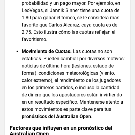
probabilidad y un pago mayor. Por ejemplo, en
LeoVegas, si Jannik Sinner tiene una cuota de
1.80 para ganar el torneo, se le considera más
favorito que Carlos Alcaraz, cuya cuota es de
2.75. Esto ilustra cómo las cuotas reflejan el
favoritismo.
Movimiento de Cuotas:
Las cuotas no son
estáticas. Pueden cambiar por diversos motivos:
noticias de última hora (lesiones, estado de
forma), condiciones meteorológicas (viento,
calor extremo), el rendimiento de los jugadores
en los primeros partidos, o incluso la cantidad
de dinero que los apostadores están invirtiendo
en un resultado específico. Mantenerse atento a
estos movimientos es parte clave para tus
pronósticos del Australian Open
.
Factores que influyen en un pronóstico del
Australian Open