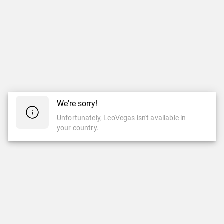
We're sorry!
Unfortunately, LeoVegas isn't available in
your country.
CASINO
CASINO EN VIVO