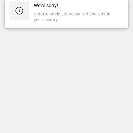
We're sorry!
Unfortunately, LeoVegas isn't available in
your country.
CASINO
CASINO EN VIVO
Casino
Casino En Vivo
Slots
Ruleta
Popular
Ruleta Automática
Nuevas Slots
Slots Clásicas
Juegos Crash & Minas