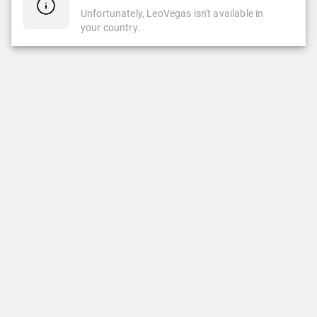
Unfortunately, LeoVegas isn't available in
your country.
CASINO
CASINO EN VIVO
Casino
Casino En Vivo
Slots
Ruleta
Popular
Ruleta Automática
Nuevas Slots
Slots Clásicas
Juegos Crash & Minas
DEPORTES
LEOVEGAS