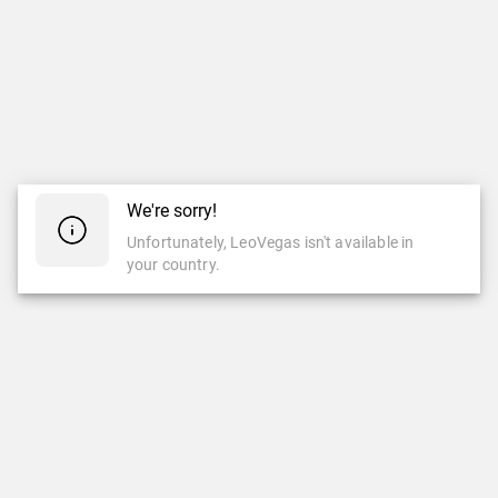
We're sorry!
Unfortunately, LeoVegas isn't available in
your country.
CASINO
CASINO EN VIVO