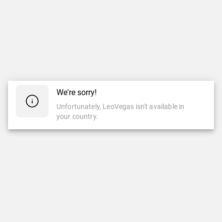
We're sorry!
Unfortunately, LeoVegas isn't available in
your country.
CASINO
CASINO EN VIVO