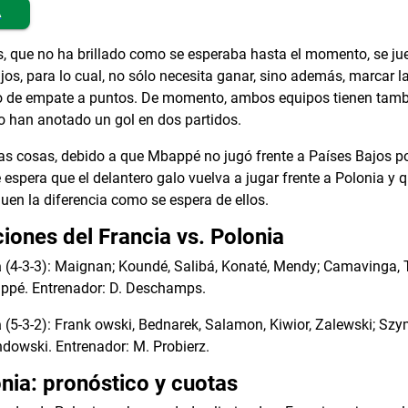
A
, que no ha brillado como se esperaba hasta el momento, se j
os, para lo cual, no sólo necesita ganar, sino además, marcar l
so de empate a puntos. De momento, ambos equipos tienen tamb
lo han anotado un gol en dos partidos.
ras cosas, debido a que Mbappé no jugó frente a Países Bajos po
e espera que el delantero galo vuelva a jugar frente a Polonia y 
n la diferencia como se espera de ellos.
ciones del Francia vs. Polonia
a
(4-3-3): Maignan; Koundé, Salibá, Konaté, Mendy; Camavinga,
ppé. Entrenador: D. Deschamps.
a
(5-3-2): Frank owski, Bednarek, Salamon, Kiwior, Zalewski; S
ndowski. Entrenador: M. Probierz.
onia: pronóstico y cuotas