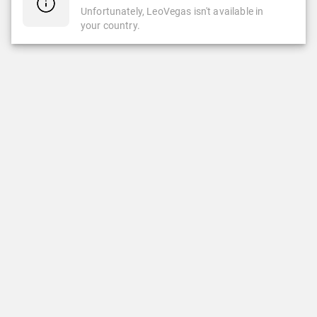
Unfortunately, LeoVegas isn't available in
your country.
CASINO
CASINO EN VIVO
Casino
Casino En Vivo
Slots
Ruleta
Popular
Ruleta Automática
Nuevas Slots
Slots Clásicas
Juegos Crash & Minas
DEPORTES
LEOVEGAS