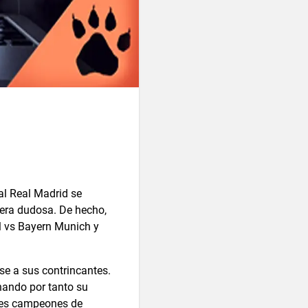
al Real Madrid se
era dudosa. De hecho,
al vs Bayern Munich y
e a sus contrincantes.
nando por tanto su
ntes campeones de