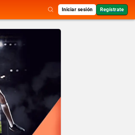
Iniciar sesión
Regístrate