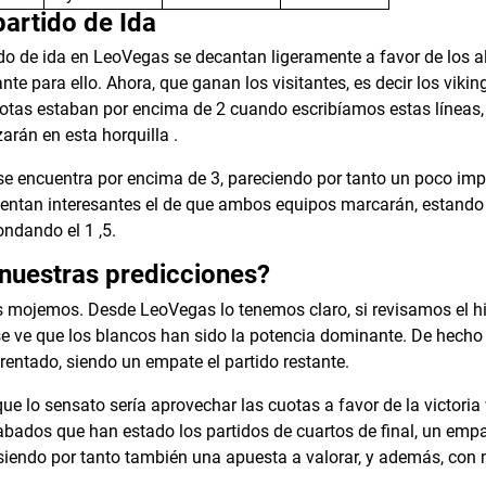
partido de Ida
ido de ida en LeoVegas se decantan ligeramente a favor de los a
te para ello. Ahora, que ganan los visitantes, es decir los viking
uotas estaban por encima de 2 cuando escribíamos estas líneas
zarán en esta horquilla .
se encuentra por encima de 3, pareciendo por tanto un poco imp
entan interesantes el de que ambos equipos marcarán, estando 
ondando el 1 ,5.
nuestras predicciones?
s mojemos. Desde LeoVegas lo tenemos claro, si revisamos el his
 se ve que los blancos han sido la potencia dominante. De hecho
rentado, siendo un empate el partido restante.
que lo sensato sería aprovechar las cuotas a favor de la victoria 
rabados que han estado los partidos de cuartos de final, un emp
 siendo por tanto también una apuesta a valorar, y además, con