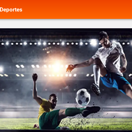
Deportes