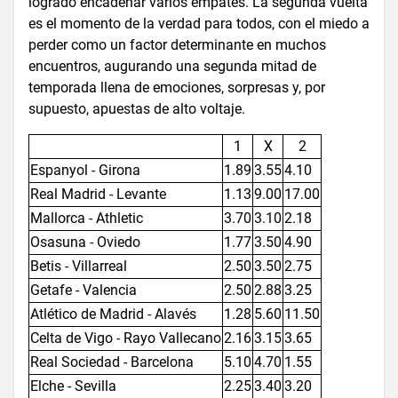
logrado encadenar varios empates. La segunda vuelta
es el momento de la verdad para todos, con el miedo a
perder como un factor determinante en muchos
encuentros, augurando una segunda mitad de
temporada llena de emociones, sorpresas y, por
supuesto, apuestas de alto voltaje.
1
X
2
Espanyol - Girona
1.89
3.55
4.10
Real Madrid - Levante
1.13
9.00
17.00
Mallorca - Athletic
3.70
3.10
2.18
Osasuna - Oviedo
1.77
3.50
4.90
Betis - Villarreal
2.50
3.50
2.75
Getafe - Valencia
2.50
2.88
3.25
Atlético de Madrid - Alavés
1.28
5.60
11.50
Celta de Vigo - Rayo Vallecano
2.16
3.15
3.65
Real Sociedad - Barcelona
5.10
4.70
1.55
Elche - Sevilla
2.25
3.40
3.20