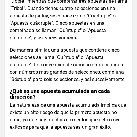
"Doble", mientras que combinar tres apuestas se llama
"Tribel". Cuando tienes cuatro selecciones en una
apuesta de parlay, se conoce como "Cuádruple" o
"Apuesta cuádruple". Cinco apuestas en una
combinada se llaman "Quíntuple" o "Apuesta
quíntuple", y así sucesivamente.
De manera similar, una apuesta que contiene cinco
selecciones se llama "Quíntuple" o "Apuesta
quíntuple". La convención de nomenclatura continúa
con números más grandes de selecciones, como una
"Séxtuple" para seis selecciones, y así sucesivamente.
¿Qué es una apuesta acumulada en cada
dirección?
La naturaleza de una apuesta acumulada implica que
existe un alto riesgo de que la primera apuesta no
gane, ya que hay muchos elementos que deben ser
exitosos para que la apuesta sea un gran éxito.