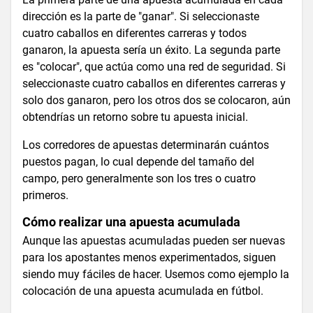
dirección es la parte de "ganar". Si seleccionaste
cuatro caballos en diferentes carreras y todos
ganaron, la apuesta sería un éxito. La segunda parte
es "colocar", que actúa como una red de seguridad. Si
seleccionaste cuatro caballos en diferentes carreras y
solo dos ganaron, pero los otros dos se colocaron, aún
obtendrías un retorno sobre tu apuesta inicial.
Los corredores de apuestas determinarán cuántos
puestos pagan, lo cual depende del tamaño del
campo, pero generalmente son los tres o cuatro
primeros.
Cómo realizar una apuesta acumulada
Aunque las apuestas acumuladas pueden ser nuevas
para los apostantes menos experimentados, siguen
siendo muy fáciles de hacer. Usemos como ejemplo la
colocación de una apuesta acumulada en fútbol.