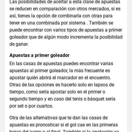
Las posibilidades de acertar a esta clase de apuestas
se reducen en comparación con otros mercados, si es
así, tienes la opción de combinarla con otras para
tener en una combinada por sistema . También se
puede encontrar con varios tipos de apuestas a primer
goleador que de algún modo incrementa la posibilidad
de ganar.
Apuestas a primer goleador
En las casas de apuestas puedes encontrar varias
apuestas al primer goleador, la más frecuente es
apostar quién abrirá el marcador en el encuentro.
Otras de las opciones es hacerlo solo en lapsos de
tiempo, como sería apostar solo en el primer o
segundo tiempo y en caso del tenis o básquet sería
por set o por cuartos.
Otra de las alternativas que te dan las casas de
apuestas es pronosticar si el gol cae en las primeras
horas del juego o al final. También si la anotación va