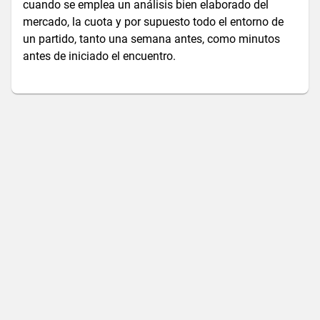
cuando se emplea un análisis bien elaborado del
mercado, la cuota y por supuesto todo el entorno de
un partido, tanto una semana antes, como minutos
antes de iniciado el encuentro.