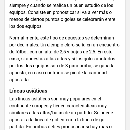
siempre y cuando se realice un buen estudio de los
equipos. Consiste en pronosticar si va a ver más o
menos de ciertos puntos o goles se celebrarán entre
los dos equipos.
Normal mente, este tipo de apuestas se determinan
por decimales. Un ejemplo claro sería en un encuentro
de fútbol, con un alta de 2,5 y bajas de 2,5. En este
caso, si apuestas a las altas y si los goles anotados
por los dos equipos son de 3 para arriba, se gana la
apuesta, en caso contrario se pierde la cantidad
apostada.
Líneas asiáticas
Las líneas asiáticas son muy populares en el
continente europeo y tienen características muy
similares a las altas/bajas de un partido. Se puede
apostar a la línea de gol entera o la línea de gol
partida. En ambos debes pronosticar si hay más o