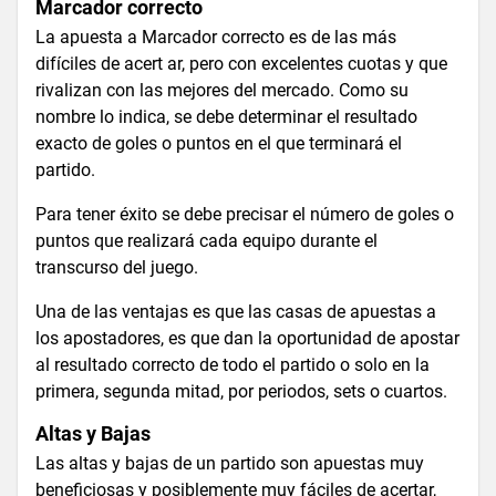
Marcador correcto
La apuesta a Marcador correcto es de las más
difíciles de acert ar, pero con excelentes cuotas y que
rivalizan con las mejores del mercado. Como su
nombre lo indica, se debe determinar el resultado
exacto de goles o puntos en el que terminará el
partido.
Para tener éxito se debe precisar el número de goles o
puntos que realizará cada equipo durante el
transcurso del juego.
Una de las ventajas es que las casas de apuestas a
los apostadores, es que dan la oportunidad de apostar
al resultado correcto de todo el partido o solo en la
primera, segunda mitad, por periodos, sets o cuartos.
Altas y Bajas
Las altas y bajas de un partido son apuestas muy
beneficiosas y posiblemente muy fáciles de acertar,