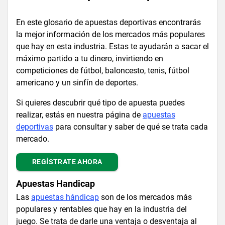
En este glosario de apuestas deportivas encontrarás
la mejor información de los mercados más populares
que hay en esta industria. Estas te ayudarán a sacar el
máximo partido a tu dinero, invirtiendo en
competiciones de fútbol, baloncesto, tenis, fútbol
americano y un sinfín de deportes.
Si quieres descubrir qué tipo de apuesta puedes
realizar, estás en nuestra página de
apuestas
deportivas
para consultar y saber de qué se trata cada
mercado.
REGÍSTRATE AHORA
Apuestas Handicap
Las
apuestas hándicap
son de los mercados más
populares y rentables que hay en la industria del
juego. Se trata de darle una ventaja o desventaja al