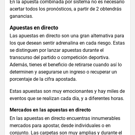
En la apuesta combinada por sistema no es necesario
acertar todos los pronósticos, a partir de 2 obtendrás
ganancias.
Apuestas en directo
Las apuestas en directo son una gran alternativa para
los que desean sentir adrenalina en cada riesgo. Estas
se distinguen por lanzar apuestas durante el
transcurso del partido o competición deportiva.
Además, tienes el beneficio de retirarse cuando así lo
determinen y asegurarse un ingreso o recuperar un
porcentaje de la cifra apostada.
Estas apuestas son muy emocionantes y hay miles de
eventos que se realizan cada día, y a diferentes horas.
Mercados en las apuestas en directo
En las apuestas en directo encuentras innumerables
mercados para apostar, desde individuales o en
conjunto. Las carpetas son muy amplias y durante el