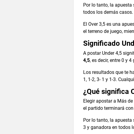
Por lo tanto, la apuesta 
todos los demás casos.
El Over 3,5 es una apue
el terreno de juego, mie
Significado Und
A postar Under 4,5 signi
4,5
, es decir, entre 0 y 4
Los resultados que te hará
1, 1-2, 3- 1 y 1-3. Cualq
¿Qué significa 
Elegir apostar a Más de
el partido terminará co
Por lo tanto, la apuesta se
3 y ganadora en todos lo