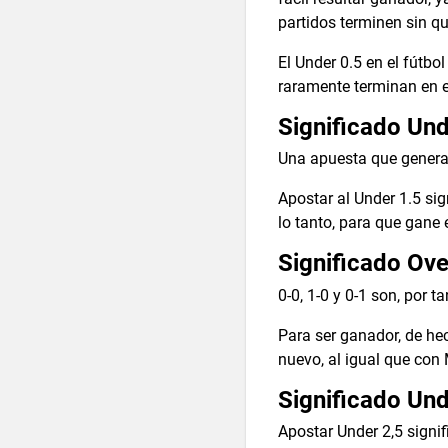
partidos terminen sin q
El Under 0.5 en el fútb
raramente terminan en e
Significado Und
Una apuesta que general
Apostar al Under 1.5 si
lo tanto, para que gane e
Significado Ove
0-0, 1-0 y 0-1 son, por 
Para ser ganador, de he
nuevo, al igual que con 
Significado Und
Apostar Under 2,5 signif