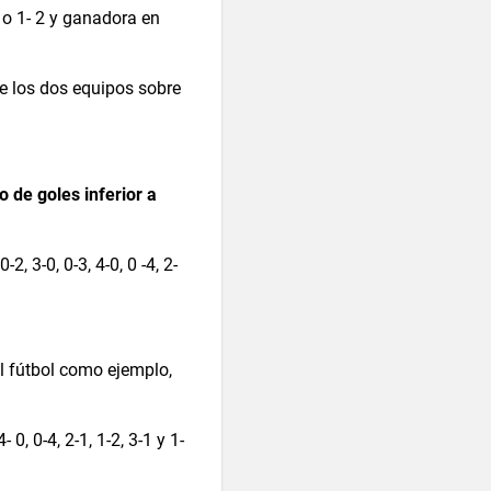
-1 o 1- 2 y ganadora en
e los dos equipos sobre
 de goles inferior a
2, 3-0, 0-3, 4-0, 0 -4, 2-
l fútbol como ejemplo,
 0, 0-4, 2-1, 1-2, 3-1 y 1-