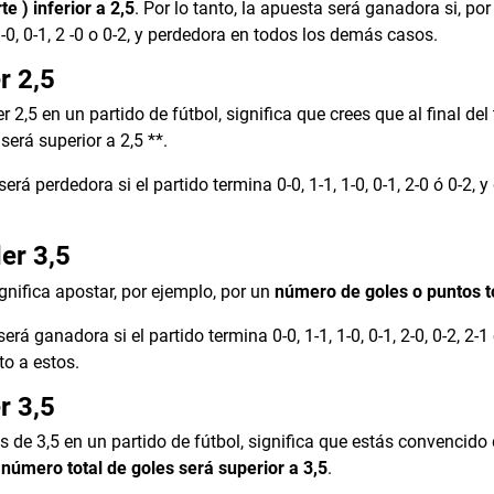
e ) inferior a 2,5
. Por lo tanto, la apuesta será ganadora si, po
1-0, 0-1, 2 -0 o 0-2, y perdedora en todos los demás casos.
r 2,5
r 2,5 en un partido de fútbol, significa que crees que al final de
será superior a 2,5 **.
será perdedora si el partido termina 0-0, 1-1, 1-0, 0-1, 2-0 ó 0-2,
er 3,5
gnifica apostar, por ejemplo, por un
número de goles o puntos to
será ganadora si el partido termina 0-0, 1-1, 1-0, 0-1, 2-0, 0-2, 2-1
to a estos.
r 3,5
 de 3,5 en un partido de fútbol, significa que estás convencido d
l
número total de goles será superior a 3,5
.