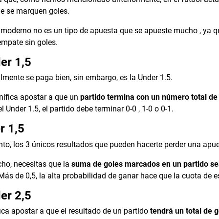
ue se marquen goles.
ol moderno no es un tipo de apuesta que se apueste mucho , ya q
mpate sin goles.
er 1,5
mente se paga bien, sin embargo, es la Under 1.5.
gnifica apostar a que un
partido termina con un número total de 
l Under 1.5, el partido debe terminar 0-0 , 1-0 o 0-1.
r 1,5
tanto, los 3 únicos resultados que pueden hacerte perder una apue
cho, necesitas que la
suma de goles marcados en un partido se
Más de 0,5, la alta probabilidad de ganar hace que la cuota de 
er 2,5
ica apostar a que el resultado de un partido
tendrá un total de 