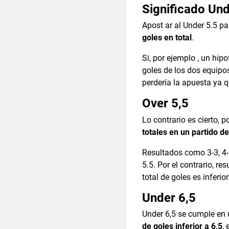
Significado Und
Apost ar al Under 5.5 pa
goles en total
.
Si, por ejemplo , un hip
goles de los dos equipos (
perdería la apuesta ya q
Over 5,5
Lo contrario es cierto, 
totales en un partido de
Resultados como 3-3, 4-2
5.5. Por el contrario, r
total de goles es inferior
Under 6,5
Under 6,5 se cumple en u
de goles inferior a 6,5
, 