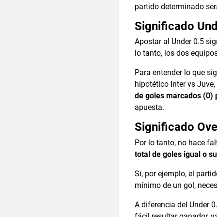
partido determinado se
Significado Und
Apostar al Under 0.5 sig
lo tanto, los dos equipo
Para entender lo que si
hipotético Inter vs Juve
de goles marcados (0) p
apuesta.
Significado Ove
Por lo tanto, no hace fa
total de goles igual o s
Si, por ejemplo, el part
mínimo de un gol, neces
A diferencia del Under 
fácil resultar ganador,