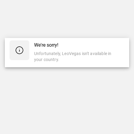
We're sorry!
Unfortunately, LeoVegas isn't available in
your country.
CASINO
CASINO EN VIVO
Casino
Casino En Vivo