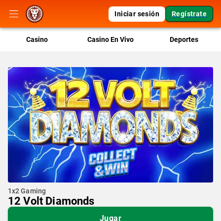
Iniciar sesión
Regístrate
Casino
Casino En Vivo
Deportes
1x2 Gaming
12 Volt Diamonds
Jugar