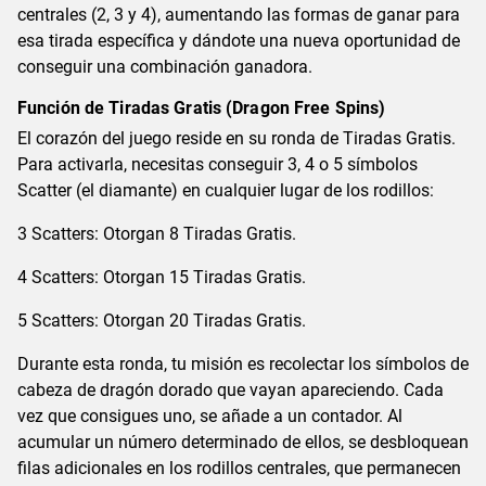
centrales (2, 3 y 4), aumentando las formas de ganar para
esa tirada específica y dándote una nueva oportunidad de
conseguir una combinación ganadora.
Función de Tiradas Gratis (Dragon Free Spins)
El corazón del juego reside en su ronda de Tiradas Gratis.
Para activarla, necesitas conseguir 3, 4 o 5 símbolos
Scatter (el diamante) en cualquier lugar de los rodillos:
3 Scatters: Otorgan 8 Tiradas Gratis.
4 Scatters: Otorgan 15 Tiradas Gratis.
5 Scatters: Otorgan 20 Tiradas Gratis.
Durante esta ronda, tu misión es recolectar los símbolos de
cabeza de dragón dorado que vayan apareciendo. Cada
vez que consigues uno, se añade a un contador. Al
acumular un número determinado de ellos, se desbloquean
filas adicionales en los rodillos centrales, que permanecen