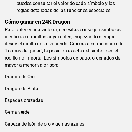
puedes consultar el valor de cada símbolo y las
reglas detalladas de las funciones especiales.
Cómo ganar en 24K Dragon
Para obtener una victoria, necesitas conseguir símbolos
idénticos en rodillos adyacentes, empezando siempre
desde el rodillo de la izquierda. Gracias a su mecánica de
"formas de ganar", la posición exacta del símbolo en el
rodillo no importa. Los símbolos de pago, ordenados de
mayor a menor valor, son:
Dragón de Oro
Dragón de Plata
Espadas cruzadas
Gema verde
Cabeza de león de oro y gemas azules