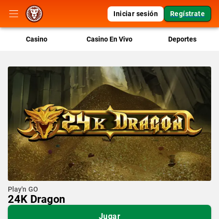
Iniciar sesión
Regístrate
Casino
Casino En Vivo
Deportes
Play'n GO
24K Dragon
Jugar