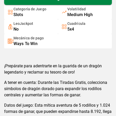
Categoría de Juego
Volatilidad
Slots
Medium High
LeoJackpot
Cuadrícula
No
5x4
Mecánica de pago
Ways To Win
¡Prepárate para adentrarte en la guarida de un dragón
legendario y reclamar su tesoro de oro!
A tener en cuenta: Durante las Tiradas Gratis, colecciona
símbolos de dragón dorado para expandir los rodillos
centrales y aumentar las formas de ganar.
Datos del juego: Esta mítica aventura de 5 rodillos y 1.024
formas de ganar, que pueden expandirse hasta 8.192, llega