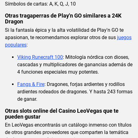
Símbolos de cartas: A, K, Q, J, 10
Otras tragaperras de Play'n GO similares a 24K
Dragon
Si la fantasía épica y la alta volatilidad de Play'n GO te
apasionan, te recomendamos explorar otros de sus
juegos
populares
:
Viking Runecraft 100
: Mitología nórdica con dioses,
cascadas y multiplicadores de ganancias además de
4 funciones especiales muy potentes.
Fangs & Fire
: Dragones, forjas ardientes y rodillos
ardientes rodeados de dragones. Y hasta 243 formas
de ganar.
Otras slots online del Casino LeoVegas que te
pueden gustar
En LeoVegas encontrarás un catálogo inmenso con títulos
de otros grandes proveedores que comparten la temática